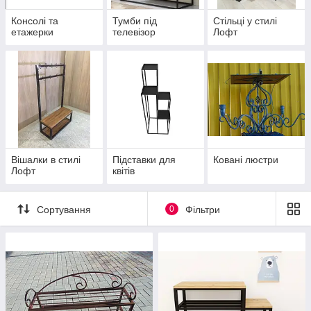
Консолі та
Тумби під
Стільці у стилі
етажерки
телевізор
Лофт
Вішалки в стилі
Підставки для
Ковані люстри
Лофт
квітів
Сортування
0
Фільтри