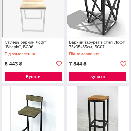
Стілець барний Лофт
Барний табурет в стилі Лофт
"Візерія", БС06
75х35х35см, БС07
Під замовлення
Під замовлення
6 443
7 844
₴
₴
Купити
Купити