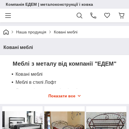
Компанія ЕДЕМ | металоконструкції і ковка
Наша продукція
Ковані меблі
Ковані меблі
Меблі з металу від компанії "ЕДЕМ"
Ковані меблі
Меблі в стилі Лофт
Столи
ліжка
стелажі, стільці
,
,
Показати все
Виготовлені з товстостінного металу не з
китайського дроту
Повністю ручна робота
Телефонуйте та замовляйте !