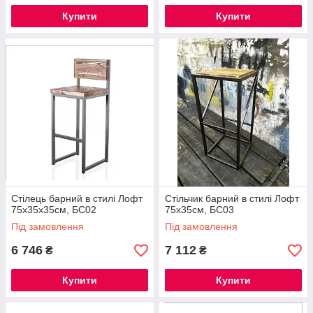
Купити
Купити
Стілець барний в стилі Лофт
Стільчик барний в стилі Лофт
75х35х35см, БС02
75х35см, БС03
Під замовлення
Під замовлення
6 746
7 112
₴
₴
Купити
Купити