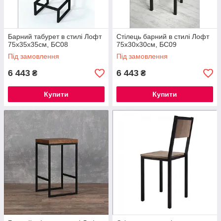
Барний табурет в стилі Лофт
Стілець барний в стилі Лофт
75х35х35см, БС08
75х30х30см, БС09
Під замовлення
Під замовлення
6 443
6 443
₴
₴
Купити
Купити