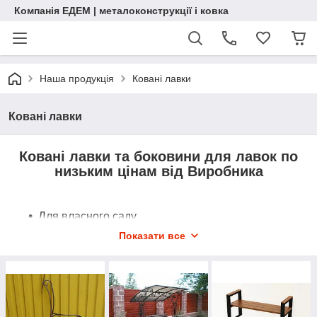
Компанія ЕДЕМ | металоконструкції і ковка
Наша продукція
Ковані лавки
Ковані лавки
Ковані лавки та боковини для лавок по
низьким цінам від Виробника
Для власного саду
Для паркової зони
Показати все
Для ігрових майданчиків
Для будь-яких місць відпочинку