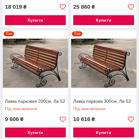
18 019
25 860
₴
₴
Купити
Купити
Топ
Топ
Лавка парковая 200см, Ла-52
Лавка паркова 300см, Ла-52
Під замовлення
Під замовлення
9 606
10 616
₴
₴
Купити
Купити