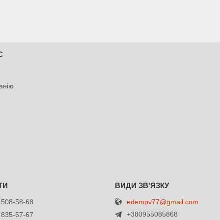
С
анію
edempv77@gmail.com
 508-58-68
+380955085868
 835-67-67