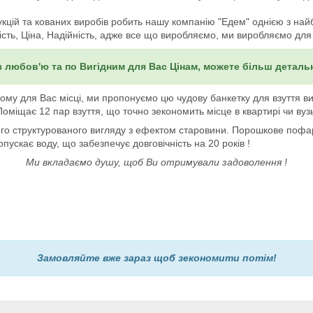
кцій та кованих виробів робить нашу компанію "Едем" однією з найбіл
ість, Ціна, Надійність, адже все що виробляємо, ми виробляємо для
з любов'ю та по Вигідним для Вас Цінам, можете більш детал
 для Вас місці, ми пропонуємо цю чудову банкетку для взуття вико
міщає 12 пар взуття, що точно зекономить місце в квартирі чи вузь
ого структурованого вигляду з ефектом старовини. Порошкове поф
пускає воду, що забезпечує довговічність на 20 років !
Ми вкладаємо душу, щоб Ви отримували задоволення !
Замовляйте вже зараз щоб зекономити потім!