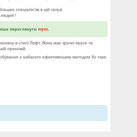
ьших спеціалістів в цій галузі.
 людей !
ьніше переглянути
тут
.
нану в стилі Лофт. Вона має зручні яруси та
кій прихожій.
арбування є набагато ефективнішим методом бо таке