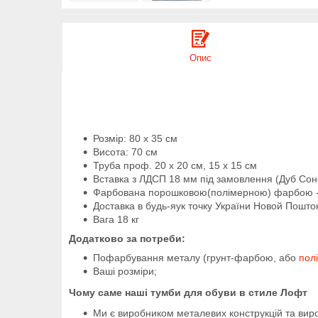
Опис
Розмір: 80 х 35 см
Висота: 70 см
Труба проф. 20 х 20 см, 15 х 15 см
Вставка з ЛДСП 18 мм під замовлення (Дуб Со
Фарбована порошковою(полімерною) фарбою - 
Доставка в будь-яук точку України Новой Пошт
Вага 18 кг
Додатково за потреби:
Пофарбування металу (грунт-фарбою, або
пол
Ваші розміри;
Чому саме наші тумби для обуви в стиле Лофт
Ми є виробником металевих конструкцій та вир