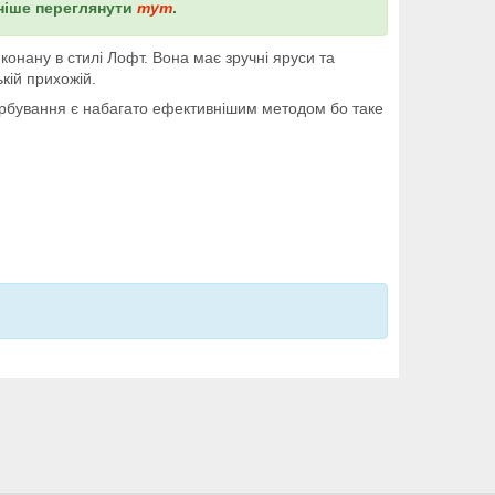
ьніше переглянути
тут
.
нану в стилі Лофт. Вона має зручні яруси та
кій прихожій.
арбування є набагато ефективнішим методом бо таке