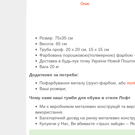
Опис
Розмір: 75х35 см
Висота: 65 см
Труба проф. 20 х 20 см, 15 х 15 см
Фарбована порошковою(полімерною) фарбою - 
Доставка в будь-яук точку України Новой Пошт
Вага 20 кг
Додатково за потреби:
Пофарбування металу (грунт-фарбою, або
пол
Ваші розміри;
Чому саме наші тумби для обуви в стиле Лофт
Ми є виробником металевих конструкцій та вир
використання.
Багаторічний досвід на ринку металевих констру
Купуючи у Нас, Ви вбиваєте «трьох зайців» – Як