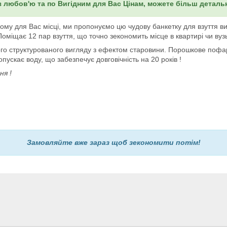
з любов'ю та по Вигідним для Вас Цінам, можете більш детал
 для Вас місці, ми пропонуємо цю чудову банкетку для взуття вико
міщає 12 пар взуття, що точно зекономить місце в квартирі чи вузь
ого структурованого вигляду з ефектом старовини. Порошкове поф
пускає воду, що забезпечує довговічність на 20 років !
ня !
Замовляйте вже зараз щоб зекономити потім!