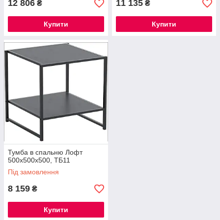
12 806
11 135
₴
₴
Купити
Купити
Тумба в спальню Лофт
500х500х500, ТБ11
Під замовлення
8 159
₴
Купити