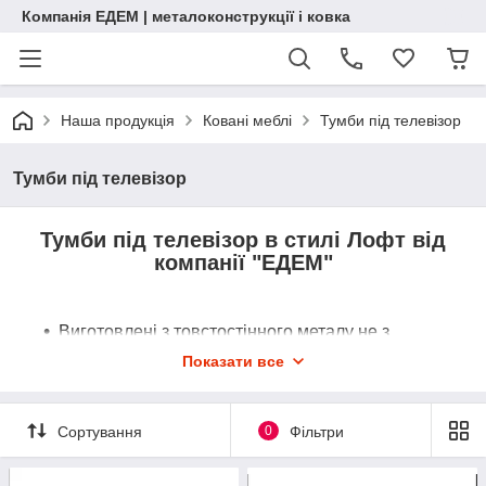
Компанія ЕДЕМ | металоконструкції і ковка
Наша продукція
Ковані меблі
Тумби під телевізор
Тумби під телевізор
Тумби під телевізор в стилі Лофт від
компанії "ЕДЕМ"
Виготовлені з товстостінного металу не з
китайського дроту
Показати все
Повністю ручна робота
Сортування
0
Фільтри