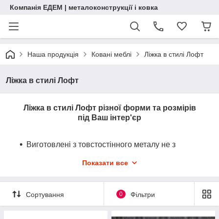
Компанія ЕДЕМ | металоконструкції і ковка
Наша продукція
Ковані меблі
Ліжка в стилі Лофт
Ліжка в стилі Лофт
Ліжка в стилі Лофт різної форми та розмірів
під Ваш інтер'єр
Виготовлені з товстостінного металу не з
китайського дроту
Показати все
Повністю ручна робота
Сортування
0
Фільтри
Допоможемо індивідуально підібрати та розрахувати
правильно ліжко.
Телефонуйте
!