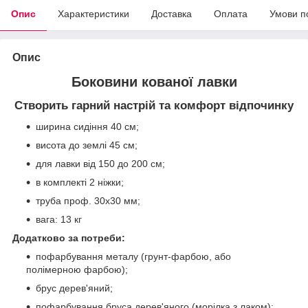
Опис
Характеристики
Доставка
Оплата
Умови п
Опис
Боковини кованої лавки
Створить гарний настрій та комфорт відпочинку
ширина сидіння 40 см;
висота до землі 45 см;
для лавки від 150 до 200 см;
в комплекті 2 ніжки;
труба проф. 30х30 мм;
вага: 13 кг
Додатково за потреби:
пофарбування металу (грунт-фарбою, або
полімерною фарбою);
брус дерев'яний;
пофарбування бруса дерев'яного (морілка з лаком);