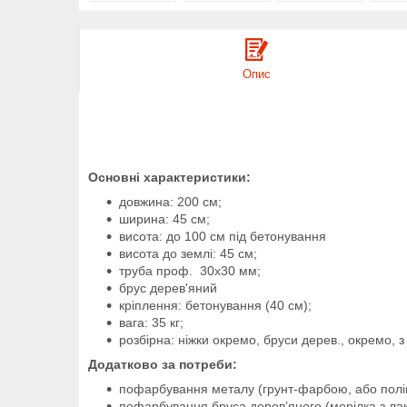
Опис
Основні характеристики:
довжина: 200 см;
ширина: 45 см;
висота: до 100 см під бетонування
висота до землі: 45 см;
труба проф. 30х30 мм;
брус дерев'яний
кріплення: бетонування (40 см);
вага: 35 кг;
розбірна: ніжки окремо, бруси дерев., окремо, 
Додатково за потреби:
пофарбування металу (грунт-фарбою, або пол
пофарбування бруса дерев’яного (морілка з ла