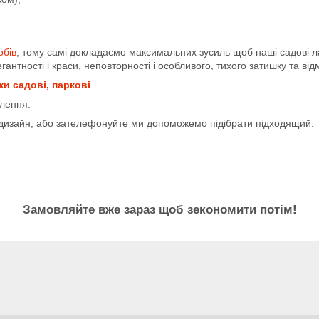
обів
, тому самі докладаємо максимальних зусиль щоб наші садові л
антності і краси, неповторності і особливого, тихого затишку та ві
ки садові, паркові
лення.
изайн, або зателефонуйте ми допоможемо підібрати підходящий.
Замовляйте вже зараз щоб зекономити потім!