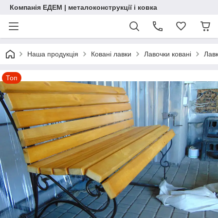
Компанія ЕДЕМ | металоконструкції і ковка
Наша продукція
Ковані лавки
Лавочки ковані
Лавк
Топ