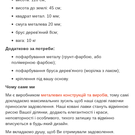
висота до землі: 45 см;
квадрат метал. 10 мм;
смуга металева 20 мм;
брус дерев'яний 8см;
вага: 10 кг
Додатково за потреби:
пофарбування металу (грунт-фарбою, або
полімерною фарбою);
пофарбування бруса дерев'яного (морілка з лаком);
кріплення під вашу основу.
Чому саме ми
Ми є виробником
металевих конструкцій та виробів
, тому самі
докладаємо максимальних зусиль щоб наші садові лавочки
приносили задоволення. Наші ковані лавки стануть відмінною
рисою Вашої ділянки, додають елегантності і краси,
неповторності і особливого, тихого затишку та відмінно
вписуються в будь-який дизайн.
Ми вкладаємо душу, щоб Ви отримували задоволення.