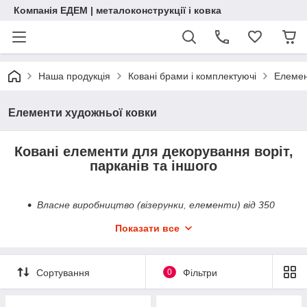
Компанія ЕДЕМ | металоконструкції і ковка
Наша продукція
Ковані брами і комплектуючі
Елемен
Елементи художньої ковки
Ковані елементи для декорування воріт,
парканів та іншого
Власне виробництво (візерунки, елементи) від 350
грн
Показати все
Декоративна ковка (листя, піки, квіти, інше) від 15
грн
Вироби на замовлення під Ваш розмір
Сортування
0
Фільтри
Правильний вибір у надійного виробника!