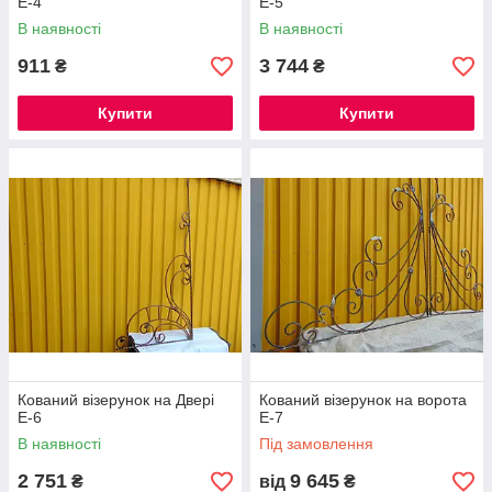
Е-4
Е-5
В наявності
В наявності
911
3 744
₴
₴
Купити
Купити
Кований візерунок на Двері
Кований візерунок на ворота
Е-6
Е-7
В наявності
Під замовлення
2 751
9 645
₴
від
₴