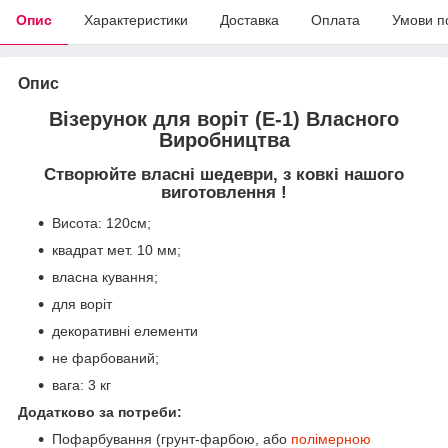
Опис
Характеристики
Доставка
Оплата
Умови п
Опис
Візерунок для воріт (Е-1) Власного
Виробництва
Створюйте власні шедеври, з ковкі нашого
виготовлення !
Висота: 120см;
квадрат мет. 10 мм;
власна кування;
для воріт
декоративні елементи
не фарбований;
вага: 3 кг
Додатково за потреби:
Пофарбування (грунт-фарбою, або
полімерною