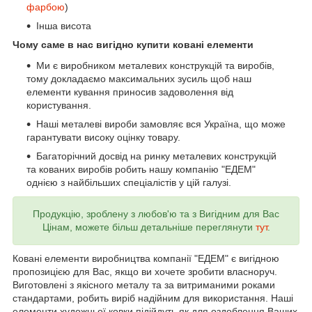
фарбою
)
Інша висота
Чому саме в нас вигідно купити ковані елементи
Ми є виробником металевих конструкцій та виробів,
тому докладаємо максимальних зусиль щоб наш
елементи кування приносив задоволення від
користування.
Наші металеві вироби замовляє вся Україна, що може
гарантувати високу оцінку товару.
Багаторічний досвід на ринку металевих конструкцій
та кованих виробів робить нашу компанію "ЕДЕМ"
однією з найбільших спеціалістів у цій галузі.
Продукцію, зроблену з любов'ю та з Вигідним для Вас
Цінам, можете більш детальніше переглянути
тут
.
Ковані елементи виробництва компанії "ЕДЕМ" є вигідною
пропозицією для Вас, якщо ви хочете зробити власноруч.
Виготовлені з якісного металу та за витриманими роками
стандартами, робить виріб надійним для використання. Наші
елементи художньої ковки підійдуть як для оздоблення Ваших