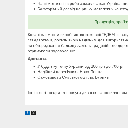
Наші металеві вироби замовляє вся Україна, що
Багаторічний досвід на ринку металевих констру
Продукцію, зробл
Ковані елементи виробництва компанії "ЕДЕМ" є вигі
стандартами, робить виріб надійним для використанн
чи обгородження балкону замість традиційного дерев
отримували задоволення !
Доставка
У будь-яку точку України від 200 грн до 700грн
Надійний перевізник - Нова Пошта
Самовивоз з Сумської обл., м. Буринь
Інші схожі товари та послуги дивіться за посиланням