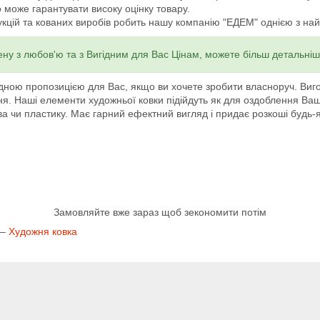
 може гарантувати високу оцінку товару.
кцій та кованих виробів робить нашу компанію "ЕДЕМ" однією з найбі
ену з любов'ю та з Вигідним для Вас Цінам, можете більш детальні
дною пропозицією для Вас, якщо ви хочете зробити власноруч. Виго
я. Наші елементи художньої ковки підійдуть як для оздоблення Ваших
а чи пластику. Має гарний ефектний вигляд і придає розкоші будь-я
Замовляйте вже зараз щоб зекономити потім
 –
Художня ковка