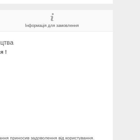
Інформація для замовлення
ицтва
я !
ання приносив задоволення від користування.