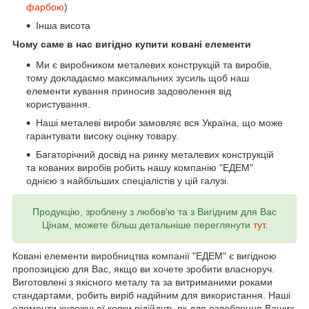
фарбою
)
Інша висота
Чому саме в нас вигідно купити ковані елементи
Ми є виробником металевих конструкцій та виробів,
тому докладаємо максимальних зусиль щоб наш
елементи кування приносив задоволення від
користування.
Наші металеві вироби замовляє вся Україна, що може
гарантувати високу оцінку товару.
Багаторічний досвід на ринку металевих конструкцій
та кованих виробів робить нашу компанію "ЕДЕМ"
однією з найбільших спеціалістів у цій галузі.
Продукцію, зроблену з любов'ю та з Вигідним для Вас
Цінам, можете більш детальніше переглянути
тут
.
Ковані елементи виробництва компанії "ЕДЕМ" є вигідною
пропозицією для Вас, якщо ви хочете зробити власноруч.
Виготовлені з якісного металу та за витриманими роками
стандартами, робить виріб надійним для використання. Наші
елементи художньої ковки підійдуть як для оздоблення Ваших