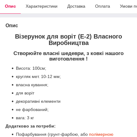
Опис
Характеристики
Доставка
Оплата
Умови п
Опис
Візерунок для воріт (Е-2) Власного
Виробництва
Створюйте власні шедеври, з ковкі нашого
виготовлення !
Висота: 100см;
кругляк мет. 10-12 мм;
власна кування;
для воріт
декоративні елементи
не фарбований;
вага: 3 кг
Додатково за потреби:
Пофарбування (грунт-фарбою, або
полімерною