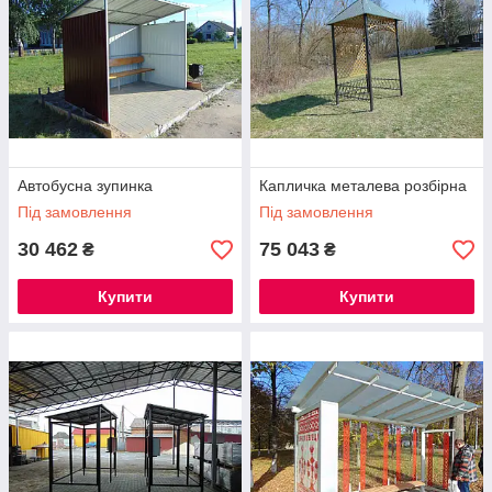
Автобусна зупинка
Капличка металева розбірна
Під замовлення
Під замовлення
30 462
75 043
₴
₴
Купити
Купити