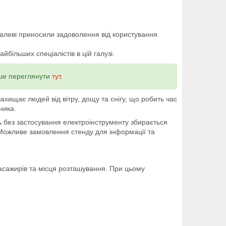
алеві приносили задоволення від користування.
більших спеціалістів в цій галузі.
іше переглянути
тут
.
ищає людей від вітру, дощу та снігу, що робить час
вника.
ь без застосування електроінструменту збирається
 Можливе замовлення стенду для інформації та
асажирів та місця розташування. При цьому