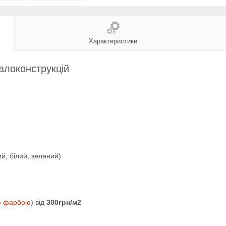
Характеристики
алоконструкцій
й, білий, зелений)
ю фарбою
) від
300грн/м2