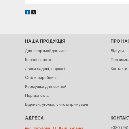
НАША ПРОДУКЦІЯ
ПРО НА
Для спортмайданчиків
Відгуки
Ковані ворота
Про комп
Лавки садові, паркові
Контакти
Столи виробничі
Кормушки для свиней
Порізка скла
Відливи, уголки, снігозатримувачі
+380 (95)
вул. Кутузова, 11, Київ, Україна