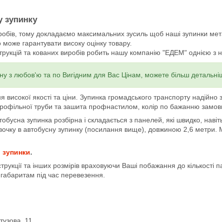
у зупинку
робів, тому докладаємо максимальних зусиль щоб наші зупинки мет
 може гарантувати високу оцінку товару.
рукцій та кованих виробів робить нашу компанію "ЕДЕМ" однією з най
ну з любов'ю та по Вигідним для Вас Цінам, можете більш детальн
окої якості та ціни. Зупинка громадського транспорту надійно зах
профільної труби та зашита профнастилом, колір по бажанню замо
усна зупинка розбірна і складається з панелей, які швидко, навіт
вочку в автобусну зупинку (посилання вище), довжиною 2,6 метри.
 зупинки
.
укції та інших розмірів враховуючи Ваші побажання до кількості п
 габаритам під час перевезення.
тузова, 11