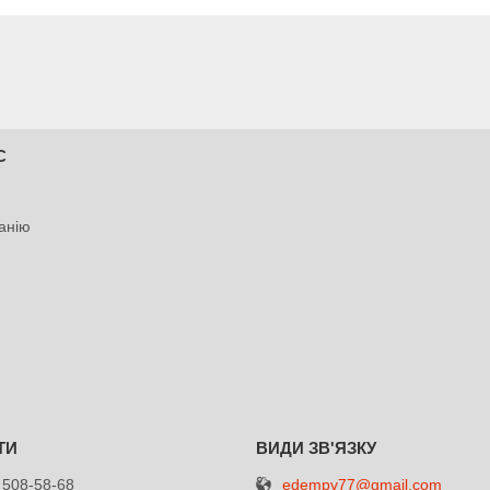
С
анію
edempv77@gmail.com
 508-58-68