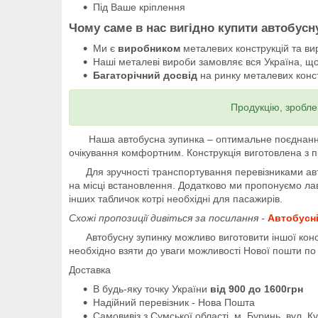
Під Ваше кріплення
Чому саме в нас вигідно купити автобусн
Ми є
виробником
металевих конструкцій та ви
Наші металеві вироби замовляє вся Україна, що
Багаторічний досвід
на ринку металевих конст
Продукцію, зробле
Наша автобусна зупинка – оптимальне поєднання вис
очікування комфортним. Конструкція виготовлена з 
Для зручності транспортування перевізниками автоб
на місці встановлення. Додатково ми пропонуємо ла
інших табличок котрі необхідні для пасажирів.
Схожі пропозиції дивіться за посилання -
Автобусні
Автобусну зупинку можливо виготовити іншої констр
необхідно взяти до уваги можливості Нової пошти по
Доставка
В будь-яку точку України
від 900 до 1600грн
Надійний перевізник - Нова Пошта
Самовивіз з Сумської області, м. Буринь, вул. Ку