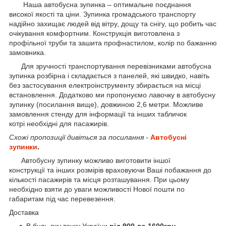
Наша автобусна зупинка – оптимальне поєднання
високої якості та ціни. Зупинка громадського транспорту
надійно захищає людей від вітру, дощу та снігу, що робить час
очікування комфортним. Конструкція виготовлена з
профільної труби та зашита профнастилом, колір по бажанню
замовника.
Для зручності транспортування перевізниками автобусна
зупинка розбірна і складається з панелей, які швидко, навіть
без застосування електроінструменту збирається на місці
встановлення. Додатково ми пропонуємо лавочку в автобусну
зупинку (посилання вище), довжиною 2,6 метри. Можливе
замовлення стенду для інформації та інших табличок
котрі необхідні для пасажирів.
Схожі пропозиції дивіться за посилання -
Автобусні
зупинки
.
Автобусну зупинку можливо виготовити іншої
конструкції та інших розмірів враховуючи Ваші побажання до
кількості пасажирів та місця розташування. При цьому
необхідно взяти до уваги можливості Нової пошти по
габаритам під час перевезення.
Доставка
В будь-яку точку України
від 900 до 1600грн