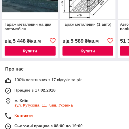
Гараж металевий на два
Гараж металевий (1 авто)
Авто
автомобіля
полі
5 448
5 589
51 
від
₴/кв.м
від
₴/кв.м
Купити
Купити
Про нас
100% позитивних з 17 відгуків за рік
Працює з 17.02.2018
м. Київ
вул. Кутузова, 11, Київ, Україна
Контакти
Сьогодні працює з 08:00 до 19:00