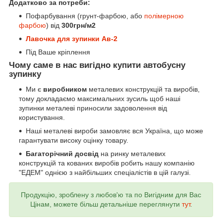
Додатково за потреби:
Пофарбування (грунт-фарбою, або
полімерною
фарбою
) від
300грн/м2
Лавочка для зупинки Ав-2
Під Ваше кріплення
Чому саме в нас вигідно купити автобусну
зупинку
Ми є
виробником
металевих конструкцій та виробів,
тому докладаємо максимальних зусиль щоб наші
зупинки металеві приносили задоволення від
користування.
Наші металеві вироби замовляє вся Україна, що може
гарантувати високу оцінку товару.
Багаторічний досвід
на ринку металевих
конструкцій та кованих виробів робить нашу компанію
"ЕДЕМ" однією з найбільших спеціалістів в цій галузі.
Продукцію, зроблену з любов'ю та по Вигідним для Вас
Цінам, можете більш детальніше переглянути
тут
.