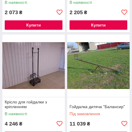
В наявності
В наявності
2 073
2 205
₴
₴
Купити
Купити
Крісло для гойдалки з
кріпленням
Гойдалка дитяча "Балансир"
В наявності
Під замовлення
4 246
11 039
₴
₴