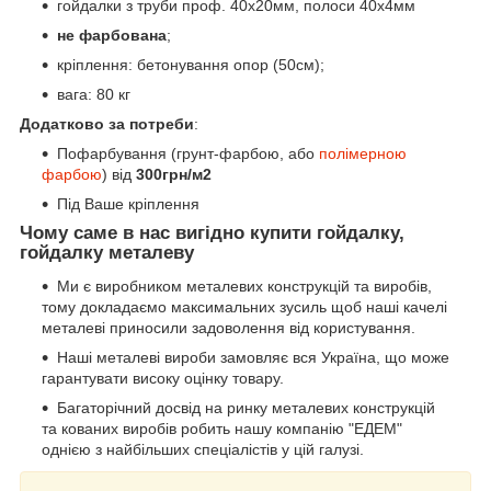
гойдалки з труби проф. 40х20мм, полоси 40х4мм
не фарбована
;
кріплення: бетонування опор (50см);
вага: 80 кг
Додатково за потреби
:
Пофарбування (грунт-фарбою, або
полімерною
фарбою
) від
300грн/м2
Під Ваше кріплення
Чому саме в нас вигідно купити гойдалку,
гойдалку металеву
Ми є виробником металевих конструкцій та виробів,
тому докладаємо максимальних зусиль щоб наші качелі
металеві приносили задоволення від користування.
Наші металеві вироби замовляє вся Україна, що може
гарантувати високу оцінку товару.
Багаторічний досвід на ринку металевих конструкцій
та кованих виробів робить нашу компанію "ЕДЕМ"
однією з найбільших спеціалістів у цій галузі.