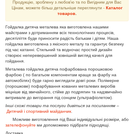
Продукцію, зроблену з любов'ю та по Вигідним для Вас
Цінам, можете більш детальніше переглянути -
Каталог
товаров
.
Гойдалка дитяча металева яка виготовлена нашими
майстрами з дотриманням всіх технологічних процесів,
десятіліття буде приносити радість батькам і дітям. Наша
гойдалка виготовлена з якісного металу та гарантує безпеку
під час катанні. Стильний та водночас простий дизайн
створює неперевершений зовнішній вигляд качелі для
гойдання.
Металева гойдалка дитяча пофарбована порошковою
фарбою ( по багатьом компонентам краще за фарбу на
автомобілях) буде гарно виглядати довгі роки. Полімерне
(порошкове) пофарбування кованих металевих виробів
міцніше від звичайного, стійке до подряпин та надзвичайно
витривале до вигорання під сонцем (ультрафіолетом).
Інші схожі товари та послуги дивіться за посиланням –
Дитячий і спортивний майданчик
.
Можливе виготовлення під Ваші індивідуальні розміри, або
зателефонуйте
ми допоможемо підібрати підходящі.
Доставка