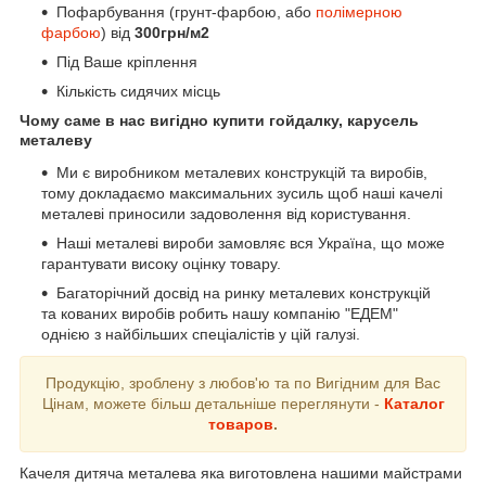
Пофарбування (грунт-фарбою, або
полімерною
фарбою
) від
300грн/м2
Під Ваше кріплення
Кількість сидячих місць
Чому саме в нас вигідно купити гойдалку, карусель
металеву
Ми є виробником металевих конструкцій та виробів,
тому докладаємо максимальних зусиль щоб наші качелі
металеві приносили задоволення від користування.
Наші металеві вироби замовляє вся Україна, що може
гарантувати високу оцінку товару.
Багаторічний досвід на ринку металевих конструкцій
та кованих виробів робить нашу компанію "ЕДЕМ"
однією з найбільших спеціалістів у цій галузі.
Продукцію, зроблену з любов'ю та по Вигідним для Вас
Цінам, можете більш детальніше переглянути -
Каталог
товаров
.
Качеля дитяча металева яка виготовлена нашими майстрами