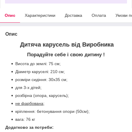
Опис
Характеристики
Доставка
Оплата
Умови п
Опис
Дитяча карусель від Виробника
Порадуйте себе і свою дитину !
Висота до землі: 75 см;
Діаметр каруселі: 210 см;
розміри сидіння: 30х35 см;
для 3-х дітей;
розбірна (опора, карусель);
не фарбована;
кріплення: бетонування опори (50см);
вага: 76 кг
Додатково за потреби: