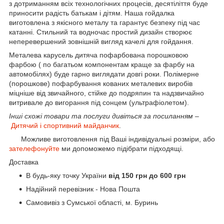
з дотриманням всіх технологічних процесів, десятіліття буде
приносити радість батькам і дітям. Наша гойдалка
виготовлена з якісного металу та гарантує безпеку під час
катанні. Стильний та водночас простий дизайн створює
неперевершений зовнішній вигляд качелі для гойдання.
Металева карусель дитяча пофарбована порошковою
фарбою ( по багатьом компонентам краще за фарбу на
автомобілях) буде гарно виглядати довгі роки. Полімерне
(порошкове) пофарбування кованих металевих виробів
міцніше від звичайного, стійке до подряпин та надзвичайно
витривале до вигорання під сонцем (ультрафіолетом).
Інші схожі товари та послуги дивіться за посиланням –
Дитячий і спортивний майданчик
.
Можливе виготовлення під Ваші індивідуальні розміри, або
зателефонуйте
ми допоможемо підібрати підходящі.
Доставка
В будь-яку точку України
від 150 грн до 600 грн
Надійний перевізник - Нова Пошта
Самовивіз з Сумської області, м. Буринь