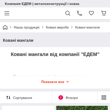
Компанія ЕДЕМ | металоконструкції і ковка
Наша продукція
Ковані вироби
Ковані мангали
Ковані мангали
Ковані мангали від компанії "ЕДЕМ"
Виготовлені з товстостінного металу не з
китайського дроту
Показати все
Повністю ручна робота
Сортування
0
Фільтри