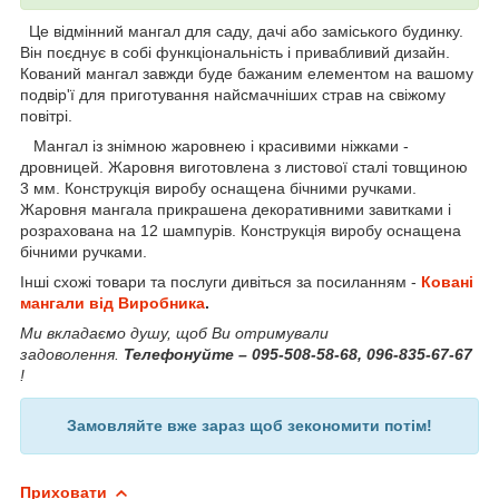
Це відмінний мангал для саду, дачі або заміського будинку.
Він поєднує в собі функціональність і привабливий дизайн.
Кований мангал завжди буде бажаним елементом на вашому
подвір'ї для приготування найсмачніших страв на свіжому
повітрі.
Мангал із знімною жаровнею і красивими ніжками -
дровницей. Жаровня виготовлена з листової сталі товщиною
3 мм. Конструкція виробу оснащена бічними ручками.
Жаровня мангала прикрашена декоративними завитками і
розрахована на 12 шампурів. Конструкція виробу оснащена
бічними ручками.
Інші схожі товари та послуги дивіться за посиланням -
Ковані
мангали від Виробника
.
Ми вкладаємо душу, щоб Ви отримували
задоволення.
Телефонуйте – 095-508-58-68, 096-835-67-67
!
Замовляйте вже зараз щоб зекономити потім!
Приховати