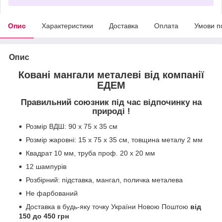
Опис
Характеристики
Доставка
Оплата
Умови п
Опис
Ковані мангали металеві від компанії
ЕДЕМ
Правильний союзник під час відпочинку на
природі !
Розмір ВДШ: 90 х 75 х 35 см
Розмір жаровні: 15 х 75 х 35 см, товщина металу 2 мм
Квадрат 10 мм, труба проф. 20 х 20 мм
12 шампурів
Розбірний: підставка, мангал, поличка металева
Не фарбований
Доставка в будь-яку точку України Новою Поштою
від
150 до 450 грн