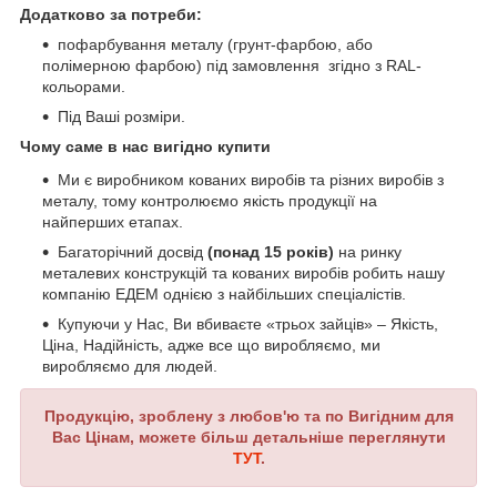
Додатково за потреби:
пофарбування металу
(грунт-фарбою, або
полімерною фарбою)
під замовлення згідно з RAL-
кольорами.
Під Ваші розміри.
Чому саме в нас вигідно купити
Ми є виробником кованих виробів та різних виробів з
металу, тому контролюємо якість продукції на
найперших етапах.
Багаторічний досвід
(понад 15 років)
на ринку
металевих конструкцій та кованих виробів робить нашу
компанію ЕДЕМ однією з найбільших спеціалістів.
Купуючи у Нас, Ви вбиваєте «трьох зайців» – Якість,
Ціна, Надійність, адже все що виробляємо, ми
виробляємо для людей.
Продукцію, зроблену з любов'ю та по Вигідним для
Вас Цінам, можете більш детальніше переглянути
ТУТ
.