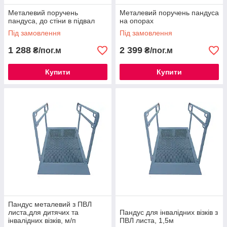
Металевий поручень
Металевий поручень пандуса
пандуса, до стіни в підвал
на опорах
Під замовлення
Під замовлення
1 288
2 399
₴/пог.м
₴/пог.м
Купити
Купити
Пандус металевий з ПВЛ
листа,для дитячих та
Пандус для інвалідних візків з
інвалідних візків, м/п
ПВЛ листа, 1,5м