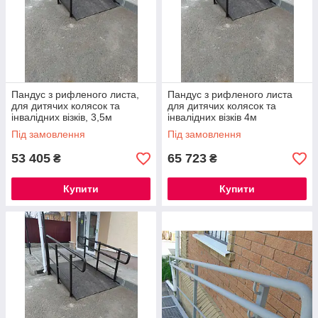
Пандус з рифленого листа,
Пандус з рифленого листа
для дитячих колясок та
для дитячих колясок та
інвалідних візків, 3,5м
інвалідних візків 4м
Під замовлення
Під замовлення
53 405
65 723
₴
₴
Купити
Купити