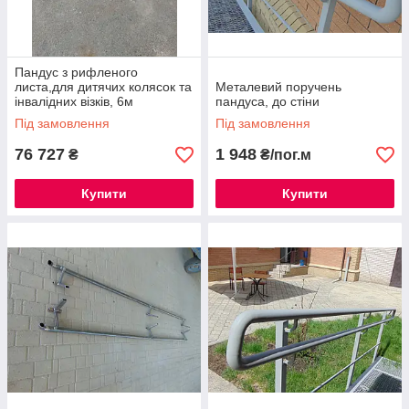
Пандус з рифленого
листа,для дитячих колясок та
Металевий поручень
інвалідних візків, 6м
пандуса, до стіни
Під замовлення
Під замовлення
76 727
1 948
₴
₴/пог.м
Купити
Купити