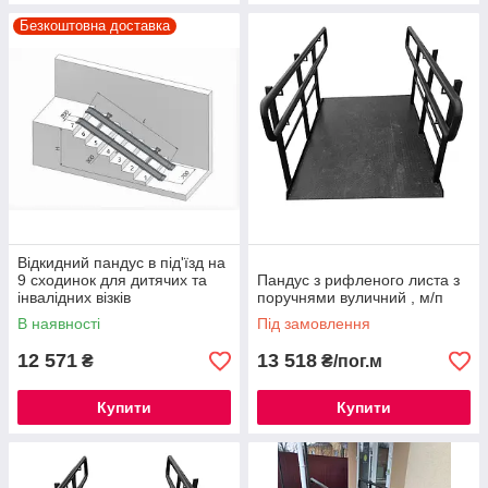
Безкоштовна доставка
Відкидний пандус в під'їзд на
9 сходинок для дитячих та
Пандус з рифленого листа з
інвалідних візків
поручнями вуличний , м/п
В наявності
Під замовлення
12 571
13 518
₴
₴/пог.м
Купити
Купити