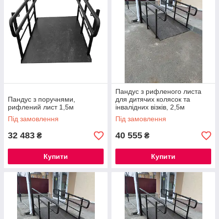
Пандус з рифленого листа
Пандус з поручнями,
для дитячих колясок та
рифлений лист 1,5м
інвалідних візків, 2,5м
Під замовлення
Під замовлення
32 483
40 555
₴
₴
Купити
Купити