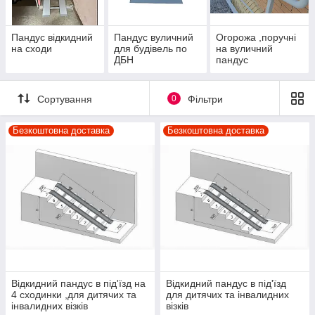
Пандус відкидний
Пандус вуличний
Огорожа ,поручні
на сходи
для будівель по
на вуличний
ДБН
пандус
Сортування
0
Фільтри
Безкоштовна доставка
Безкоштовна доставка
Відкидний пандус в під'їзд на
Відкидний пандус в під'їзд
4 сходинки ,для дитячих та
для дитячих та інвалидних
інвалидних візків
візків