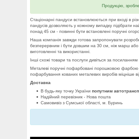
Продукцію, зробле
Стаціонарні пандуси встановлюються при вході в різні 
пандусів дозволяють у кожному випадку підібрати на
понад 45 см - повинні бути встановлені поручні огорож
Наша компанія завжди готова запропонувати розробк
безперервним і бути довшим на 30 см, ніж марш або 
виготовленні та використанні.
Інші схожі товари та послуги дивіться за посиланням
Металеві поручні пофарбовані порошковою фарбою (
пофарбування кованих металевих виробів міцніше ві
Доставка
В будь-яку точку України
попутним автотрансп
Надійний перевізник - Нова пошта
Самовивіз з Сумської області, м. Буринь