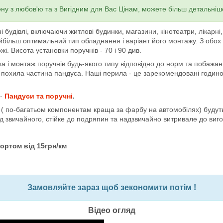
ну з любов'ю та з Вигідним для Вас Цінам, можете більш детальні
будівлі, включаючи житлові будинки, магазини, кінотеатри, лікарні, 
йбільш оптимальний тип обладнання і варіант його монтажу. З обох 
і. Висота установки поручнів - 70 і 90 див.
а і монтаж поручнів будь-якого типу відповідно до норм та побажа
похила частина пандуса. Наші перила - це зарекомендовані годиною
 -
Пандуси та поручні
.
 по-багатьом компонентам краща за фарбу на автомобілях) будуть 
д звичайного, стійке до подряпин та надзвичайно витривале до виг
ортом від 15грн/км
Замовляйте зараз щоб зекономити потім !
Відео огляд