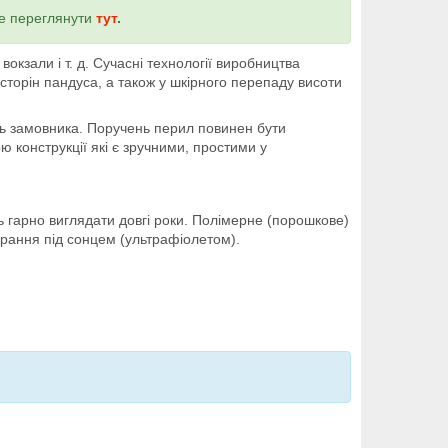
ше переглянути
тут
.
вокзали і т. д. Сучасні технології виробництва
сторін пандуса, а також у шкірного перепаду висоти
нь замовника. Поручень перил повинен бути
 конструкції які є зручними, простими у
гарно виглядати довгі роки. Полімерне (порошкове)
орання під сонцем (ультрафіолетом).