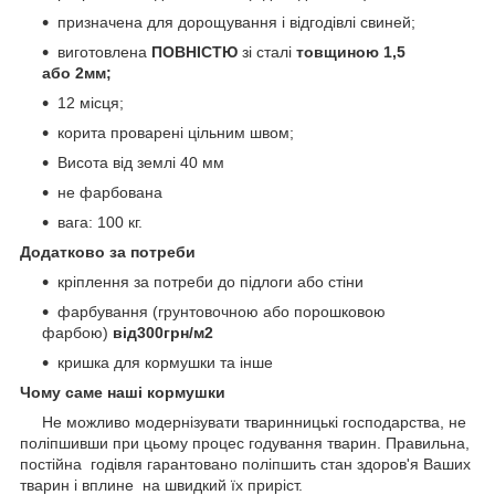
призначена для дорощування і відгодівлі свиней;
виготовлена
ПОВНІСТЮ
зі сталі
товщиною 1,5
або 2мм;
12 місця;
корита проварені цільним швом;
Висота від землі 40 мм
не фарбована
вага: 100 кг.
Додатково за потреби
кріплення за потреби до підлоги або стіни
фарбування (грунтовочною або порошковою
фарбою)
від300грн/м2
кришка для кормушки та інше
Чому саме наші кормушки
Не можливо модернізувати тваринницькі господарства, не
поліпшивши при цьому процес годування тварин. Правильна,
постійна годівля гарантовано поліпшить стан здоров'я Ваших
тварин і вплине на швидкий їх приріст.