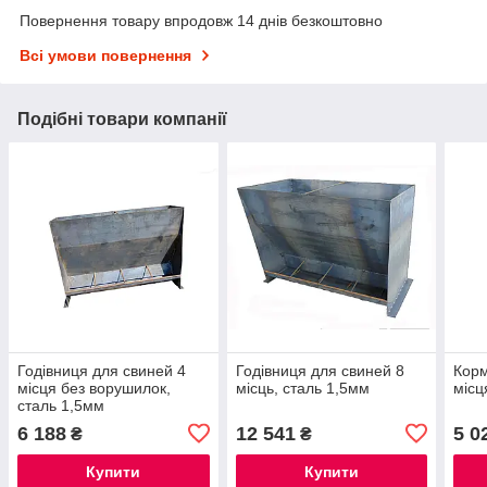
Повернення товару впродовж 14 днів безкоштовно
Всі умови повернення
Подібні товари компанії
Годівниця для свиней 4
Годівниця для свиней 8
Корм
місця без ворушилок,
місць, сталь 1,5мм
місц
сталь 1,5мм
6 188
12 541
5 0
₴
₴
Купити
Купити