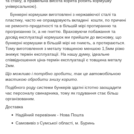
та стану, а правильна висота корита робить кормушку
універсальною).
Бункерні кормушки виготовлені з нержавіючої сталі та
пластику, часто не оправдовують вкладені кошти, по причині
не ремонто-придатності та в більшій мірі протиранню та
прогризанню їх, а не гниттю.
Враховуючи побажання та
досвід експлуатації кормушок ми прийшли до висновку, що
бункерні кормушки в більшій мірі не гниють, а протираються.
Тому виготовлення з металу товщиною меншою 1,5мм різко
знижує термін експлуатації. На нашу думку, ідеальне
співвідношення ціна-термін експлуатації є товщина металу
2мм.
Що можливо і потрібно зробити, так це автомобільною
мастикою обробити знизу корито.
Подібного роду системи бункерів здатні істотно заощадити
час персоналу свинарника, тому як годування стає більш
організованим.
Доставка
Надійний перевізник - Нова Пошта
Самовивіз з Сумської області, м. Буринь