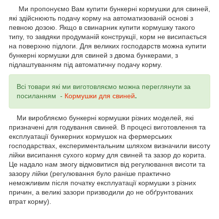
Ми пропонуємо Вам купити бункерні кормушки для свиней,
які здійснюють подачу корму на автоматизованій основі з
певною дозою. Якщо в свинарник купити кормушку такого
типу, то завдяки продуманій конструкції, корм не висипається
на поверхню підлоги. Для великих господарств можна купити
бункерні кормушки для свиней з двома бункерами, з
підлаштуванням під автоматичну подачу корму.
Всі товари які ми виготовляємо можна переглянути за
посиланням -
Кормушки для свиней
.
Ми виробляємо бункерні кормушки різних моделей, які
призначені для годування свиней. В процесі виготовлення та
експлуатації бункерних кормушок на фермерських
господарствах, експериментальним шляхом визначили висоту
лійки висипання сухого корму для свиней та зазор до корита.
Це надало нам змогу відмовитися від регулювання висоти та
зазору лійки (регулювання було раніше практично
неможливим після початку експлуатації кормушки з різних
причин, а великі зазори призводили до не обґрунтованих
втрат корму).