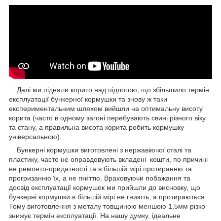
Далі ми підняли корито над підлогою, що збільшило термін
експлуатації бункерної кормушки та знову ж таки
експериментальним шляхом вийшли на оптимальну висоту
корита (часто в одному загоні перебувають свині різного віку
та стану, а правильна висота корита робить кормушку
універсальною).
Бункерні кормушки виготовлені з нержавіючої сталі та
пластику, часто не оправдовують вкладені кошти, по причині
не ремонто-придатності та в більшій мірі протиранню та
прогризанню їх, а не гниттю.
Враховуючи побажання та
досвід експлуатації кормушок ми прийшли до висновку, що
бункерні кормушки в більшій мірі не гниють, а протираються.
Тому виготовлення з металу товщиною меншою 1,5мм різко
знижує термін експлуатації. На нашу думку, ідеальне