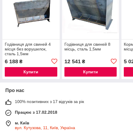
Годівниця для свиней 4
Годівниця для свиней 8
Корм
місця без ворушилок,
місць, сталь 1,5мм
місц
сталь 1,5мм
6 188
12 541
5 0
₴
₴
Купити
Купити
Про нас
100% позитивних з 17 відгуків за рік
Працює з 17.02.2018
м. Київ
вул. Кутузова, 11, Київ, Україна