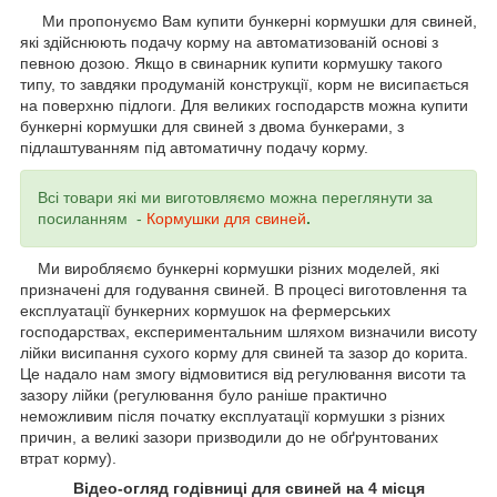
Ми пропонуємо Вам купити бункерні кормушки для свиней,
які здійснюють подачу корму на автоматизованій основі з
певною дозою. Якщо в свинарник купити кормушку такого
типу, то завдяки продуманій конструкції, корм не висипається
на поверхню підлоги. Для великих господарств можна купити
бункерні кормушки для свиней з двома бункерами, з
підлаштуванням під автоматичну подачу корму.
Всі товари які ми виготовляємо можна переглянути за
посиланням -
Кормушки для свиней
.
Ми виробляємо бункерні кормушки різних моделей, які
призначені для годування свиней. В процесі виготовлення та
експлуатації бункерних кормушок на фермерських
господарствах, експериментальним шляхом визначили висоту
лійки висипання сухого корму для свиней та зазор до корита.
Це надало нам змогу відмовитися від регулювання висоти та
зазору лійки (регулювання було раніше практично
неможливим після початку експлуатації кормушки з різних
причин, а великі зазори призводили до не обґрунтованих
втрат корму).
Відео-огляд годівниці для свиней на 4 місця