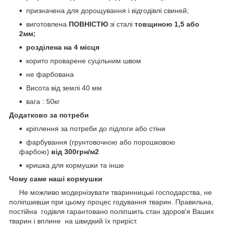
призначена для дорощування і відгодівлі свиней;
виготовлена
ПОВНІСТЮ
зі сталі
товщиною 1,5 або
2мм;
розділена на 4 місця
корито проварене суцільним швом
не фарбована
Висота від землі 40 мм
вага : 50кг
Додатково за потреби
кріплення за потреби до підлоги або стіни
фарбування (грунтовочною або порошковою
фарбою)
від 300грн/м2
кришка для кормушки та інше
Чому саме наші кормушки
Не можливо модернізувати тваринницькі господарства, не
поліпшивши при цьому процес годування тварин. Правильна,
постійна годівля гарантовано поліпшить стан здоров'я Ваших
тварин і вплине на швидкий їх приріст.