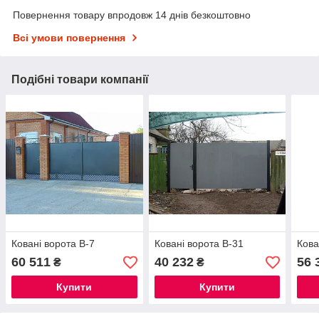
Повернення товару впродовж 14 днів безкоштовно
Всі умови повернення
Подібні товари компанії
Ковані ворота В-7
Ковані ворота В-31
Кова
60 511
40 232
56 
₴
₴
Купити
Купити