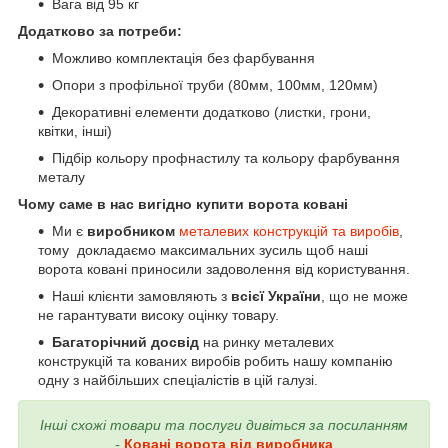
Вага від 95 кг
Додатково за потреби:
Можливо комплектація без фарбування
Опори з профільної труби (80мм, 100мм, 120мм)
Декоративні елементи додатково (листки, грони,
квітки, інші)
Підбір кольору профнастилу та кольору фарбування
металу
Чому саме в нас вигідно купити ворота ковані
Ми є
виробником
металевих конструкцій та виробів
,
тому докладаємо максимальних зусиль щоб наші
ворота ковані приносили задоволення від користування.
Наші клієнти замовляють з
всієї України
, що не може
не гарантувати високу оцінку товару.
Багаторічний досвід
на ринку металевих
конструкцій та кованих виробів робить нашу компанію
одну з найбільших спеціалістів в цій галузі.
Інші схожі товари та послуги дивіться за посиланням
-
Ковані ворота від виробника