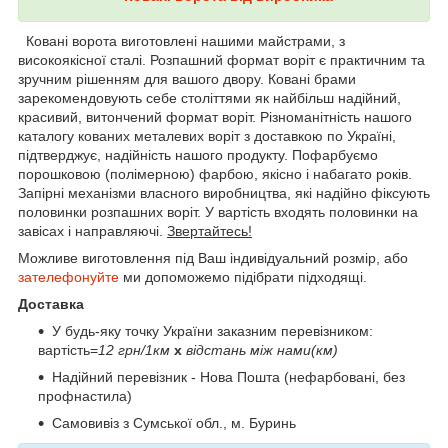
Ковані ворота виготовлені нашими майстрами, з
високоякісної сталі. Розпашний формат воріт є практичним та
зручним рішенням для вашого двору. Ковані брами
зарекомендовують себе століттями як найбільш надійний,
красивий, витончений формат воріт. Різноманітність нашого
каталогу кованих металевих воріт з доставкою по Україні,
підтверджує, надійність нашого продукту. Пофарбуємо
порошковою (полімерною) фарбою, якісно і набагато років.
Запірні механізми власного виробництва, які надійно фіксують
половинки розпашних воріт. У вартість входять половинки на
завісах і направляючі.
Звертайтесь!
Можливе виготовлення під Ваш індивідуальний розмір, або
зателефонуйте
ми допоможемо підібрати підходящі.
Доставка
У будь-яку точку України заказним перевізником:
вартість=
12 грн/1км
х
відстань між нами(км)
Надійний перевізник - Нова Пошта (нефарбовані, без
профнастила)
Самовивіз з Сумської обл., м. Буринь