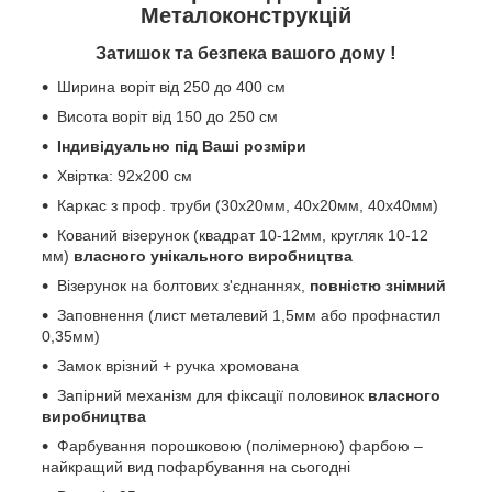
Металоконструкцій
!
Затишок та безпека вашого дому
Ширина воріт від 250 до 400 см
Висота воріт від 150 до 250 см
Індивідуально під Ваші розміри
Хвіртка: 92х200 см
Каркас з проф. труби (30х20мм, 40х20мм, 40х40мм)
Кований візерунок (квадрат 10-12мм, кругляк 10-12
мм)
власного унікального виробництва
Візерунок на болтових з'єднаннях,
повністю знімний
Заповнення (лист металевий 1,5мм або профнастил
0,35мм)
Замок врізний + ручка хромована
Запірний механізм для фіксації половинок
власного
виробництва
Фарбування порошковою (полімерною) фарбою –
найкращий вид пофарбування на сьогодні