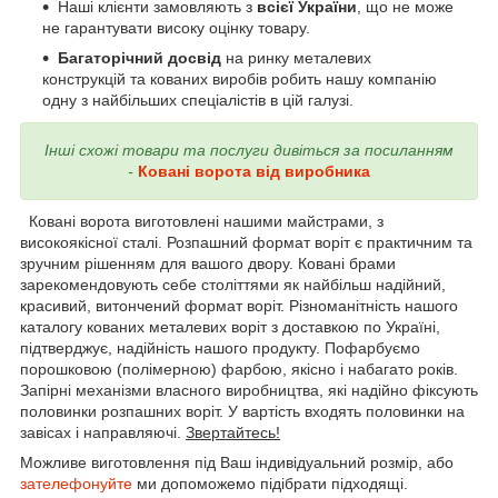
Наші клієнти замовляють з
всієї України
, що не може
не гарантувати високу оцінку товару.
Багаторічний досвід
на ринку металевих
конструкцій та кованих виробів робить нашу компанію
одну з найбільших спеціалістів в цій галузі.
Інші схожі товари та послуги дивіться за посиланням
-
Ковані ворота від виробника
Ковані ворота виготовлені нашими майстрами, з
високоякісної сталі. Розпашний формат воріт є практичним та
зручним рішенням для вашого двору. Ковані брами
зарекомендовують себе століттями як найбільш надійний,
красивий, витончений формат воріт. Різноманітність нашого
каталогу кованих металевих воріт з доставкою по Україні,
підтверджує, надійність нашого продукту. Пофарбуємо
порошковою (полімерною) фарбою, якісно і набагато років.
Запірні механізми власного виробництва, які надійно фіксують
половинки розпашних воріт. У вартість входять половинки на
завісах і направляючі.
Звертайтесь!
Можливе виготовлення під Ваш індивідуальний розмір, або
зателефонуйте
ми допоможемо підібрати підходящі.