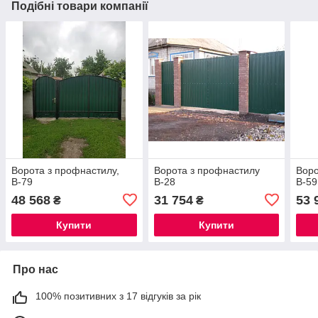
Подібні товари компанії
Ворота з профнастилу,
Ворота з профнастилу
Воро
В-79
В-28
В-59
48 568
31 754
53 
₴
₴
Купити
Купити
Про нас
100% позитивних з 17 відгуків за рік