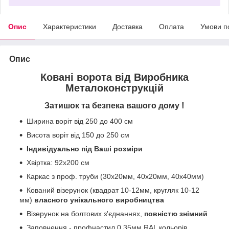
Опис
Характеристики
Доставка
Оплата
Умови п
Опис
Ковані ворота від Виробника
Металоконструкцій
!
Затишок та безпека вашого дому
Ширина воріт від 250 до 400 см
Висота воріт від 150 до 250 см
Індивідуально під Ваші розміри
Хвіртка: 92х200 см
Каркас з проф. труби (30х20мм, 40х20мм, 40х40мм)
Кований візерунок (квадрат 10-12мм, кругляк 10-12
мм)
власного унікального виробництва
Візерунок на болтових з'єднаннях,
повністю знімний
Заповнення - профнастил 0,35мм RAL кольорів