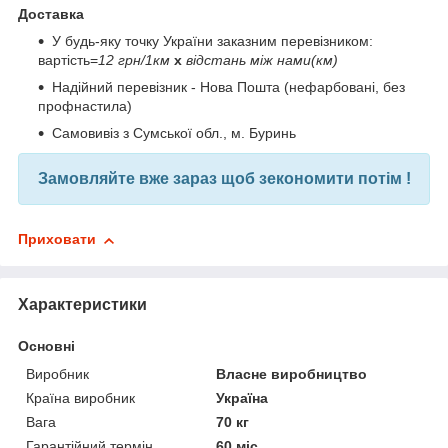
Доставка
У будь-яку точку України заказним перевізником:
вартість=
12 грн/1км
х
відстань між нами(км)
Надійний перевізник - Нова Пошта (нефарбовані, без
профнастила)
Самовивіз з Сумської обл., м. Буринь
Замовляйте вже зараз щоб зекономити потім !
Приховати
Характеристики
Основні
Виробник
Власне виробництво
Країна виробник
Україна
Вага
70 кг
Гарантійний термін
60 міс