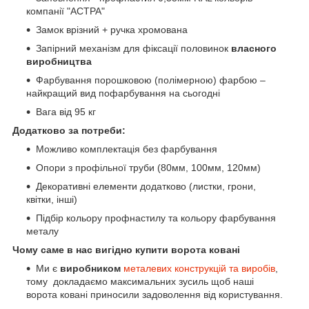
компанії "АСТРА"
Замок врізний + ручка хромована
Запірний механізм для фіксації половинок
власного
виробництва
Фарбування порошковою (полімерною) фарбою –
найкращий вид пофарбування на сьогодні
Вага від 95 кг
Додатково за потреби:
Можливо комплектація без фарбування
Опори з профільної труби (80мм, 100мм, 120мм)
Декоративні елементи додатково (листки, грони,
квітки, інші)
Підбір кольору профнастилу та кольору фарбування
металу
Чому саме в нас вигідно купити ворота ковані
Ми є
виробником
металевих конструкцій та виробів
,
тому докладаємо максимальних зусиль щоб наші
ворота ковані приносили задоволення від користування.