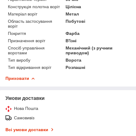
Конструкція полотна воріт
Цілісна
Матеріал воріт
Метал
Область застосування
Побутові
воріт
Покриття
Фарба
Призначення воріт
В'їзні
Спосіб управління
Механічний (з ручним
воротами
приводом)
Тип виробу
Ворота
Тип відкривання воріт
Розпашні
Приховати
Умови доставки
Нова Пошта
Самовивіз
Всі умови доставки