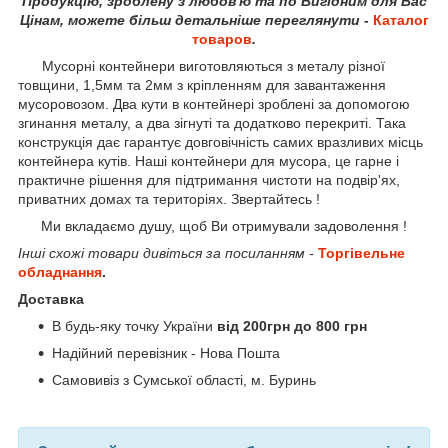
Продукцію, зроблену з любов'ю та по Вигідним для Вас
Цінам, можете більш детальніше переглянути -
Каталог
товаров
.
Мусорні контейнери
виготовляються з металу різної
товщини, 1,5мм та 2мм з кріпленням для завантаження
мусоровозом. Два кути в контейнері зроблені за допомогою
згинання металу, а два зігнуті та додатково перекриті. Така
конструкція дає гарантує довговічність самих вразливих місць
контейнера кутів. Наші контейнери для мусора, це гарне і
практичне рішення для підтримання чистоти на подвір'ях,
приватних домах та територіях. Звертайтесь !
Ми вкладаємо душу, щоб Ви отримували задоволення !
Інші схожі товари дивіться за посиланням -
Торгівельне
обладнання
.
Доставка
В будь-яку точку України
від 200грн до 800 грн
Надійний перевізник - Нова Пошта
Самовивіз з Сумської області, м. Буринь