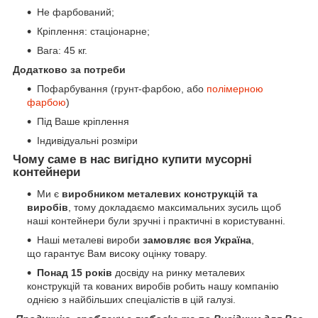
Не фарбований;
Кріплення: стаціонарне;
Вага: 45 кг.
Додатково за потреби
Пофарбування (грунт-фарбою, або
полімерною
фарбою
)
Під Ваше кріплення
Індивідуальні розміри
Чому саме в нас вигідно купити мусорні
контейнери
Ми є
виробником металевих конструкцій та
виробів
, тому докладаємо максимальних зусиль щоб
наші контейнери були зручні і практичні в користуванні.
Наші металеві вироби
замовляє вся Україна
,
що гарантує Вам високу оцінку товару.
Понад 15 років
досвіду на ринку металевих
конструкцій та кованих виробів робить нашу компанію
однією з найбільших спеціалістів в цій галузі.