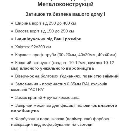
Металоконструкцій
!
Затишок та безпека вашого дому
Ширина воріт від 250 до 400 см
Висота воріт від 150 до 250 см
Індивідуально під Ваші розміри
Хвіртка: 92х200 см
Каркас з проф. труби (30х20мм, 40х20мм, 40х40мм)
Кований візерунок (квадрат 10-12мм, кругляк 10-12
мм)
власного унікального виробництва
Візерунок на болтових з'єднаннях,
повністю знімний
Заповнення - профнастил 0,35мм RAL кольорів
компанії "АСТРА"
Замок врізний + ручка хромована
Запірний механізм для фіксації половинок
власного
виробництва
Фарбування порошковою (полімерною) фарбою –
найкращий вид пофарбування на сьогодні