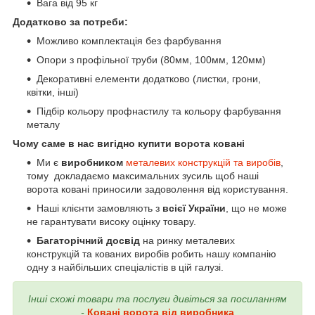
Вага від 95 кг
Додатково за потреби:
Можливо комплектація без фарбування
Опори з профільної труби (80мм, 100мм, 120мм)
Декоративні елементи додатково (листки, грони,
квітки, інші)
Підбір кольору профнастилу та кольору фарбування
металу
Чому саме в нас вигідно купити ворота ковані
Ми є
виробником
металевих конструкцій та виробів
,
тому докладаємо максимальних зусиль щоб наші
ворота ковані приносили задоволення від користування.
Наші клієнти замовляють з
всієї України
, що не може
не гарантувати високу оцінку товару.
Багаторічний досвід
на ринку металевих
конструкцій та кованих виробів робить нашу компанію
одну з найбільших спеціалістів в цій галузі.
Інші схожі товари та послуги дивіться за посиланням
-
Ковані ворота від виробника