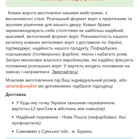
Ковані ворота виготовлені нашими майстрами, з
високоякісної сталі. Розпашний формат воріт є практичним та
зручним рішенням для вашого двору. Ковані брами
зарекомендовують себе століттями як найбільш надійний,
красивий, витончений формат воріт. Різноманітність нашого
каталогу кованих металевих воріт з доставкою по Україні,
підтверджує, надійність нашого продукту. Пофарбуємо
порошковою (полімерною) фарбою, якісно і набагато років.
Запірні механізми власного виробництва, які надійно фіксують
половинки розпашних воріт. У вартість входять половинки на
завісах і направляючі.
Звертайтесь!
Можливе виготовлення під Ваш індивідуальний розмір, або
зателефонуйте
ми допоможемо підібрати підходящі.
Доставка
У будь-яку точку України заказним перевізником:
вартість=
12 грн/1км
х
відстань між нами(км)
Надійний перевізник - Нова Пошта (нефарбовані, без
профнастила)
Самовивіз з Сумської обл., м. Буринь