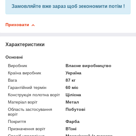
Замовляйте вже зараз щоб зекономити потім !
Приховати
Характеристики
Основні
Виробник
Власне виробництво
Країна виробник
Україна
Вага
87 кг
Гарантійний термін
60 міс
Конструкція полотна воріт
Цілісна
Матеріал воріт
Метал
Область застосування
Побутові
воріт
Покриття
Фарба
Призначення воріт
В'їзні
Спосіб управління
Механічний (з ручним