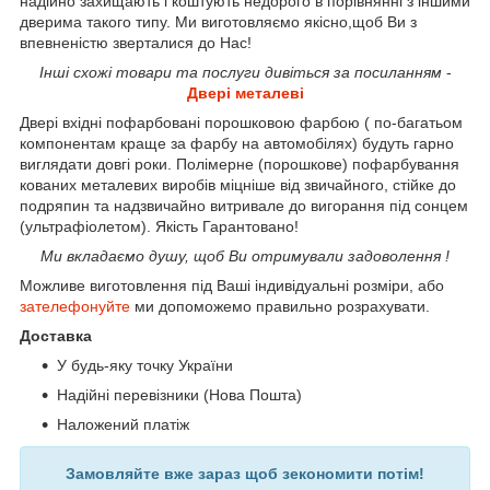
надійно захищають і коштують недорого в порівнянні з іншими
дверима такого типу. Ми виготовляємо якісно,щоб Ви з
впевненістю зверталися до Нас!
Інші схожі товари та послуги дивіться за посиланням
-
Двері металеві
Двері вхідні пофарбовані порошковою фарбою ( по-багатьом
компонентам краще за фарбу на автомобілях) будуть гарно
виглядати довгі роки. Полімерне (порошкове) пофарбування
кованих металевих виробів міцніше від звичайного, стійке до
подряпин та надзвичайно витривале до вигорання під сонцем
(ультрафіолетом). Якість Гарантовано!
Ми вкладаємо душу, щоб Ви отримували задоволення !
Можливе виготовлення під Ваші індивідуальні розміри, або
зателефонуйте
ми допоможемо правильно розрахувати.
Доставка
У будь-яку точку України
Надійні перевізники (Нова Пошта)
Наложений платіж
Замовляйте вже зараз щоб зекономити потім!