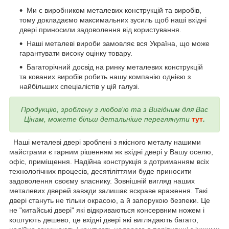
Ми є виробником металевих конструкцій та виробів,
тому докладаємо максимальних зусиль щоб наші вхідні
двері приносили задоволення від користування.
Наші металеві вироби замовляє вся Україна, що може
гарантувати високу оцінку товару.
Багаторічний досвід на ринку металевих конструкцій
та кованих виробів робить нашу компанію однією з
найбільших спеціалістів у цій галузі.
Продукцію, зроблену з любов'ю та з Вигідним для Вас
Цінам, можете більш детальніше переглянути
тут
.
Наші металеві двері зроблені з якісного металу нашими
майстрами є гарним рішенням як вхідні двері у Вашу оселю,
офіс, приміщення. Надійна конструкція з дотриманням всіх
технологічних процесів, десятіліттями буде приносити
задоволення своєму власнику. Зовнішній вигляд наших
металевих дверей завжди залишає яскраве враження. Такі
двері стануть не тільки окрасою, а й запорукою безпеки. Це
не "китайські двері" які відкриваються консервним ножем і
коштують дешево, це вхідні двері які виглядають багато,