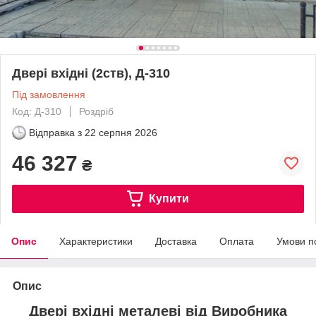
Двері вхідні (2ств), Д-310
Під замовлення
Код: Д-310
Роздріб
Відправка з
22 серпня 2026
46 327
₴
Купити
Опис
Характеристики
Доставка
Оплата
Умови п
Опис
Двері вхідні металеві від Виробника