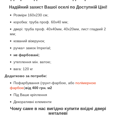
Надійний захист Вашої оселі по Доступній Ціні!
Розміри 160х230 см;
коробка: труба проф. 60х40 мм;
двері:
труба проф. 40х40мм, 40х20мм,
лист гладкий 2
мм;
кований візерунок;
ручка+
замок Imperial;
не фарбовані;
утеплення мін. ватою;
вага: 120 кг
Додатково за потреби:
Пофарбування (грунт-фарбою, або
полімерною
фарбою
)
від 400 грн. м2
Під Ваше кріплення
Декоративні елементи
Чому саме в нас вигідно купити вхідні двері
металеві