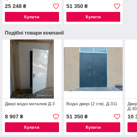
25 248
51 350
₴
₴
Купити
Купити
Подібні товари компанії
Двері вхідні металеві Д-3
Вхідні двері (2 ств), Д-311
Двер
Д-30
8 907
51 350
10 
₴
₴
Купити
Купити