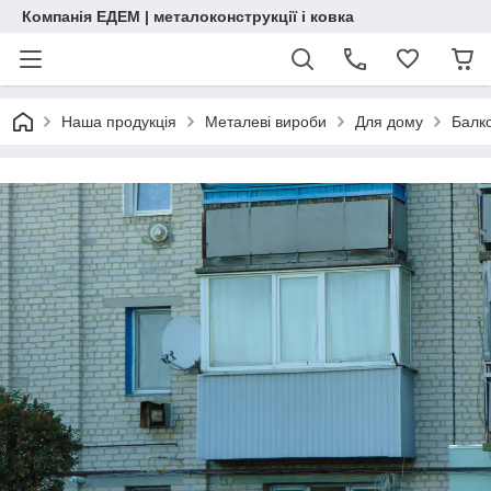
Компанія ЕДЕМ | металоконструкції і ковка
Наша продукція
Металеві вироби
Для дому
Балк