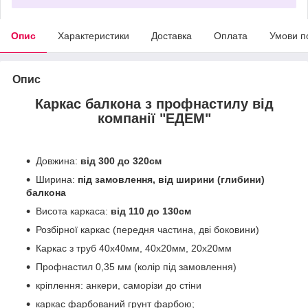
Опис
Характеристики
Доставка
Оплата
Умови п
Опис
Каркас балкона з профнастилу від
компанії "ЕДЕМ"
Довжина:
від 300 до 320см
Ширина:
під замовлення, від ширини (глибини)
балкона
Висота каркаса:
від 110 до 130см
Розбірної каркас (передня частина, дві боковини)
Каркас з труб 40х40мм, 40х20мм, 20х20мм
Профнастил 0,35 мм (колір під замовлення)
кріплення: анкери, саморізи до стіни
каркас фарбований грунт фарбою;