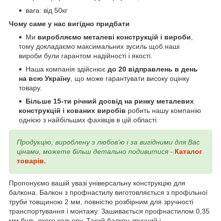
вага: від 50кг
Чому саме у нас вигідно придбати
Ми
виробляємо металеві конструкцій і вироби
,
тому докладаємо максимальних зусиль щоб наші
вироби були гарантом надійності і якості.
Наша компанія здійснює
до 20 відправлень в день
на всю Україну
, що може гарантувати високу оцінку
товару.
Більше 15-ти річний досвід на ринку металевих
конструкцій і кованих виробів
робить нашу компанію
однією з найбільших фахівців в цій області.
Продукцію, вироблену з любов'ю і за вигідними для Вас
цінами, можете більш детально подивитися -
Каталог
товарів
.
Пропонуємо вашій увазі універсальну конструкцію для
балкона. Балкон з профнастилу виготовляється з профільної
труби товщиною 2 мм, повністю розбірним для зручності
транспортування і монтажу. Зашивається профнастилом 0,35
мм будь-якого кольору. Такий балкон зручний і