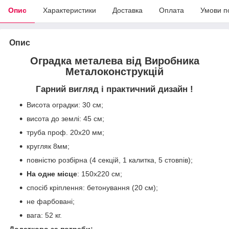
Опис
Характеристики
Доставка
Оплата
Умови п
Опис
Оградка металева від Виробника
Металоконструкцій
Гарний вигляд і практичний дизайн !
Висота оградки: 30 см;
висота до землі: 45 см;
труба проф. 20х20 мм;
кругляк 8мм;
повністю розбірна (4 секцій, 1 калитка, 5 стовпів);
На одне місце
: 150х220 см;
спосіб кріплення: бетонування (20 см);
не фарбовані;
вага: 52 кг.