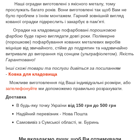
Наші оградки виготовлені з якісного металу, тому
прослужать багато років. Вони виготовлені так щоб Вам не
було проблем з їхнім монтажем. Гарний зовнішній вигляд
кованої оградки підкреслить і закарбує в пам'яті.
Оградки на кладовище пофарбовані
порошковою
фарбою
буде гарно виглядати довгі роки. Полімерне
(порошкове) пофарбування кованих металевих виробів
міцніше від звичайного, стійке до подряпин та надзвичайно
витривале до вигорання під сонцем (ультрафіолетом).
Якість
Гарантовано!
І
нші схожі товари та послуги дивіться за посиланням
-
Ковка для кладовища
Можливе виготовлення під Ваші індивідуальні розміри, або
зателефонуйте
ми допоможемо правильно розрахувати.
Доставка
В будь-яку точку України
від 150 грн до 500 грн
Надійний перевізник - Нова Пошта
Самовивіз з Сумської області, м. Буринь
Ми вкладаємо душу, щоб Ви отримували