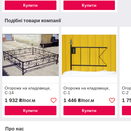
Купити
Купити
Подібні товари компанії
Огорожа на кладовище,
Огорожа на кладовище,
Огор
С-14
С-1
С-2
1 932
1 446
1 7
₴/пог.м
₴/пог.м
Купити
Купити
Про нас