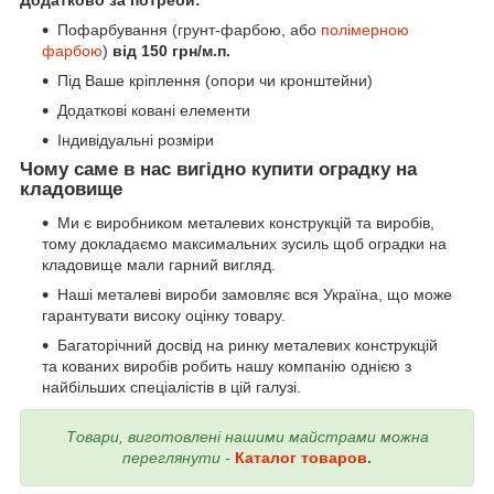
Додатково за потреби:
Пофарбування (грунт-фарбою, або
полімерною
фарбою
)
від 150 грн/м.п.
Під Ваше кріплення (опори чи кронштейни)
Додаткові ковані елементи
Індивідуальні розміри
Чому саме в нас вигідно купити оградку на
кладовище
Ми є виробником металевих конструкцій та виробів,
тому докладаємо максимальних зусиль щоб оградки на
кладовище мали гарний вигляд.
Наші металеві вироби замовляє вся Україна, що може
гарантувати високу оцінку товару.
Багаторічний досвід на ринку металевих конструкцій
та кованих виробів робить нашу компанію однією з
найбільших спеціалістів в цій галузі.
Товари, виготовлені нашими майстрами можна
переглянути -
Каталог товаров
.