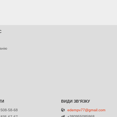
С
анію
edempv77@gmail.com
 508-58-68
+380955085868
 835-67-67