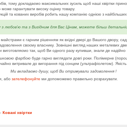
обів, тому докладаємо максимальних зусиль щоб наші хвіртки прино
 може гарантувати високу оцінку товару.
цій та кованих виробів робить нашу компанію однією з найбільших сп
у з любов'ю та з Вигідним для Вас Цінам, можете більш деталь
и майстрами є гарним рішенням як вхідні двері до Вашого двору, са
 задоволення своєму власнику. Зовнішні вигляд наших металевих дв
и виготовляємо так, щоб Ви одного разу купивши, знали де надійно 
шковою фарбою
буде гарно виглядати довгі роки. Полімерне (пор
вичайно витривале до вигорання під сонцем (ультрафіолетом). Якіст
Ми вкладаємо душу, щоб Ви отримували задоволення !
и, або
зателефонуйте
ми допоможемо правильно розрахувати.
 -
Ковані хвіртки