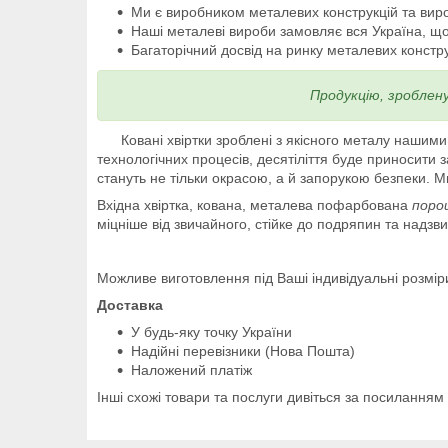
Ми є виробником металевих конструкцій та вир
Наші металеві вироби замовляє вся Україна, що
Багаторічний досвід на ринку металевих конструк
Продукцію, зроблен
Ковані хвіртки зроблені з якісного металу нашим
технологічних процесів, десятіліття буде приносити
стануть не тільки окрасою, а й запорукою безпеки. М
Вхідна хвіртка, кована, металева пофарбована
поро
міцніше від звичайного, стійке до подряпин та надз
Можливе виготовлення під Ваші індивідуальні розмір
Доставка
У будь-яку точку України
Надійні перевізники (Нова Пошта)
Наложений платіж
Інші схожі товари та послуги дивіться за посиланням