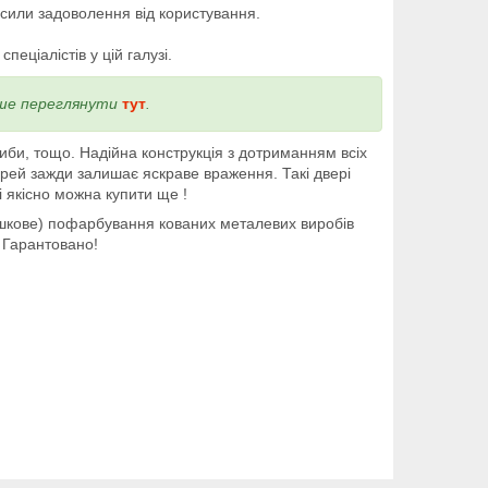
сили задоволення від користування.
еціалістів у цій галузі.
ніше переглянути
тут
.
диби, тощо. Надійна конструкція з дотриманням всіх
ерей зажди залишає яскраве враження. Такі двері
і якісно можна купити ще !
ошкове) пофарбування кованих металевих виробів
ь Гарантовано!