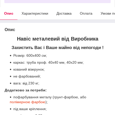
Опис
Характеристики
Доставка
Оплата
Умови п
Опис
Навіс металевий від Виробника
Захистить Вас і Ваше майно від непогоди !
Розмір: 600х400 см;
каркас: труба проф. 40х40 мм, 4
0х20 мм;
кований візерунок;
не фарбований;
вага: від 230 кг;
Додатково за потреби:
пофарбування металу (грунт-фарбою, або
полімерною фарбою
);
під ваше кріплення;