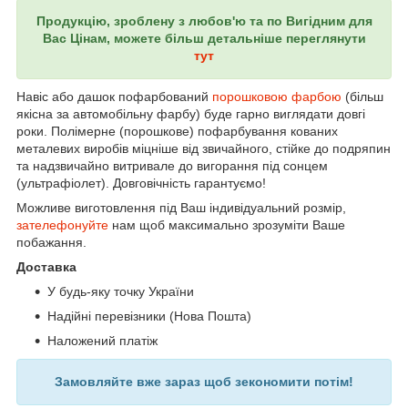
Продукцію, зроблену з любов'ю та по Вигідним для
Вас Цінам, можете більш детальніше переглянути
тут
Навіс або дашок пофарбований
порошковою фарбою
(більш
якісна за автомобільну фарбу) буде гарно виглядати довгі
роки. Полімерне (порошкове) пофарбування кованих
металевих виробів міцніше від звичайного, стійке до подряпин
та надзвичайно витривале до вигорання під сонцем
(ультрафіолет). Довговічність гарантуємо!
Можливе виготовлення під Ваш індивідуальний розмір,
зателефонуйте
нам щоб максимально зрозуміти Ваше
побажання.
Доставка
У будь-яку точку України
Надійні перевізники (Нова Пошта)
Наложений платіж
Замовляйте вже зараз щоб зекономити потім!