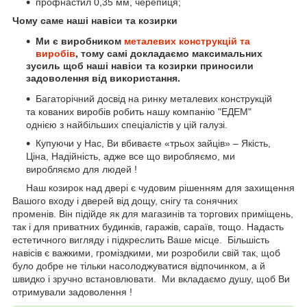
профнастил 0,35 мм, черепиця;
Чому саме наші навіси та козирки
Ми є виробником
металевих конструкцій та
виробів
, тому самі докладаємо максимальних
зусиль щоб наші навіси та козирки приносили
задоволення від використання.
Багаторічний досвід на ринку металевих конструкцій
та кованих виробів робить нашу компанію "ЕДЕМ"
однією з найбільших спеціалістів у цій галузі.
Купуючи у Нас, Ви вбиваєте «трьох зайців» – Якість,
Ціна, Надійність, адже все що виробляємо, ми
виробляємо для людей !
Наш козирок над двері є чудовим рішенням для захищення
Вашого входу і дверей від дощу, снігу та сонячних
променів. Він підійде як для магазинів та торгових приміщень,
так і для приватних будинків, гаражів, сараїв, тощо. Надасть
естетичного вигляду і підкреслить Ваше місце. Більшість
навісів є важкими, громіздкими, ми розробили свій так, щоб
було добре не тільки насолоджуватися відпочинком, а й
швидко і зручно встановлювати. Ми вкладаємо душу, щоб Ви
отримували задоволення !