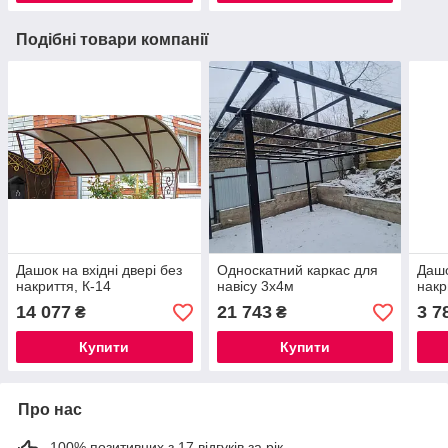
Подібні товари компанії
Дашок на вхідні двері без
Односкатний каркас для
Дашо
накриття, К-14
навісу 3х4м
накр
14 077
21 743
3 7
₴
₴
Купити
Купити
Про нас
100% позитивних з 17 відгуків за рік