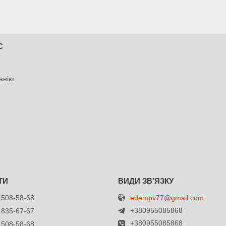
С
анію
edempv77@gmail.com
 508-58-68
+380955085868
 835-67-67
+380955085868
 508-58-68