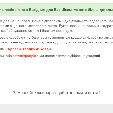
 з любов'ю та з Вигідним для Вас Цінам, можете більш детал
 для Вашої оселі. Вона підкреслить індивідуальність адресного но
ами з цільного металевого листа. Букви ковані на гарячу з квадра
 свої об'єднання ємним і багатим поглядом.
вою фарбою ( по-багатьом компонентам краще за фарбу на автомоб
в міцніше від звичайного, стійке до подряпин та надзвичайно витр
ям -
Адресні таблички ковані
іри, або
зателефонуйте
ми допоможемо підібрати підходящі.
Замовляйте вже зараз щоб зекономити потім !