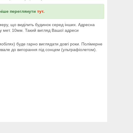
ьніше переглянути
тут
.
меру, що виділить будинок серед інших. Адресна
ту мет. 10мм. Такий вигляд Вашої адреси
ілях) буде гарно виглядати довгі роки. Полімерне
ивале до вигорання під сонцем (ультрафіолетом).