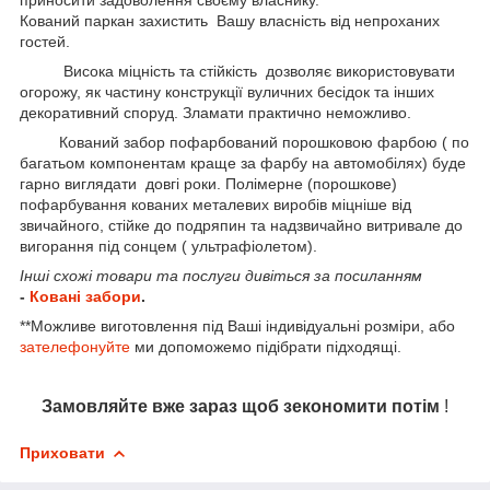
Кований паркан захистить Вашу власність від непроханих
гостей.
Висока міцність та стійкість дозволяє використовувати
огорожу, як частину конструкції вуличних бесідок та інших
декоративний споруд. Зламати практично неможливо.
Кований забор пофарбований порошковою фарбою ( по
багатьом компонентам краще за фарбу на автомобілях) буде
гарно виглядати довгі роки. Полімерне (порошкове)
пофарбування кованих металевих виробів міцніше від
звичайного, стійке до подряпин та надзвичайно витривале до
вигорання під сонцем ( ультрафіолетом).
Інші схожі товари та послуги дивіться за посиланням
-
Ковані забори
.
**Можливе виготовлення під Ваші індивідуальні розміри, або
зателефонуйте
ми допоможемо підібрати підходящі.
Замовляйте вже зараз щоб зекономити потім
!
Приховати