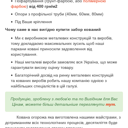
Пофарбування (грунт-фарбою, або
полімерною
фарбою
)
від 400 грн/м2
Опори з профільної труби (40мм, 60мм, 80мм)
Під Ваше кріплення
Чому саме в нас вигідно купити забор кований
Ми є виробником металевих конструкцій та виробів,
тому докладаємо максимальних зусиль щоб наші
паркани ковані приносили задоволення від
користування.
Наші металеві вироби замовляє вся Україна, що може
гарантувати високу оцінку товару.
Багаторічний досвід на ринку металевих конструкцій
та кованих виробів робить нашу компанію однією з
найбільших спеціалістів в цій галузі.
Продукцію, зроблену з любов'ю та по Вигідним для Вас
Цінам, можете більш детальніше переглянути
тут
.
Кована огорожа яка виготовлена нашими майстрами, з
дотриманням всіх технологічних процесів, десятиліття буде
приносити задоволення своєму власнику.