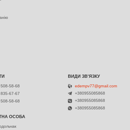
анію
edempv77@gmail.com
 508-58-68
+380955085868
 835-67-67
+380955085868
 508-58-68
+380955085868
одольчак