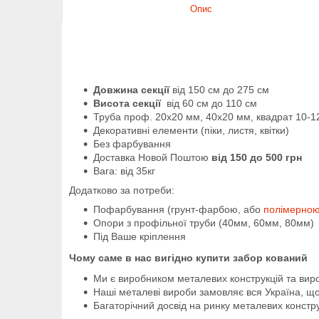
Опис
Довжина секції
від 150 см до 275 см
Висота секції
від 60 см до 110 см
Труба проф. 20х20 мм, 40х20 мм, квадрат 10-1
Декоративні елементи (піки, листя, квітки)
Без фарбування
Доставка Новой Поштою
від 150 до 500 грн
Вага: від 35кг
Додатково за потреби:
Пофарбування (грунт-фарбою, або
полімерно
Опори з профільної труби (40мм, 60мм, 80мм)
Під Ваше кріплення
Чому саме в нас вигідно купити забор кований
Ми є виробником металевих конструкцій та вир
Наші металеві вироби замовляє вся Україна, що
Багаторічний досвід на ринку металевих конструк