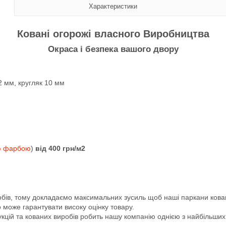
Характеристики
Ковані огорожі власного Виробництва
Окраса і безпека вашого двору
2 мм, кругляк 10 мм
ю фарбою
)
від 400 грн/м2
обів, тому докладаємо максимальних зусиль щоб наші паркани кова
 може гарантувати високу оцінку товару.
цій та кованих виробів робить нашу компанію однією з найбільших сп