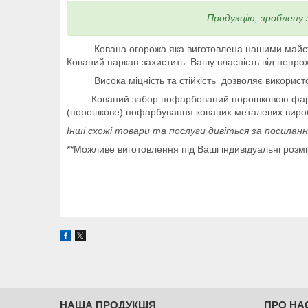
Продукцію, зроблену
Кована огорожа яка виготовлена нашими майстрами
Кований паркан захистить Вашу власність від непрох
Висока міцність та стійкість дозволяє використову
Кований забор пофарбований порошковою фарбою (
(порошкове) пофарбування кованих металевих виробів
Інші схожі товари та послуги дивіться за посилан
**Можливе виготовлення під Ваші індивідуальні розм
НАША ПРОДУКЦІЯ
ПРО НА