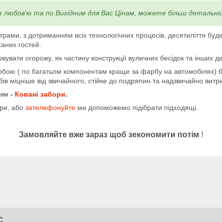
 з любов'ю та по Вигідним для Вас Цінам, можете більш детальн
, з дотриманням всіх технологічних процесів, десятиліття буде
аних гостей.
вати огорожу, як частину конструкції вуличних бесідок та інших 
 по багатьом компонентам краще за фарбу на автомобілях) буд
 міцніше від звичайного, стійке до подряпин та надзвичайно витр
ням
-
Ковані забори
.
іри, або
зателефонуйте
ми допоможемо підібрати підходящі.
Замовляйте вже зараз щоб зекономити потім
!
С