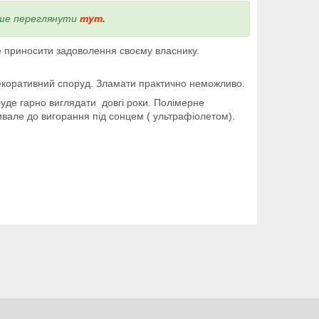
іше переглянути
тут
.
 приносити задоволення своєму власнику.
декоративний споруд. Зламати практично неможливо.
е гарно виглядати довгі роки. Полімерне
ивале до вигорання під сонцем ( ультрафіолетом).