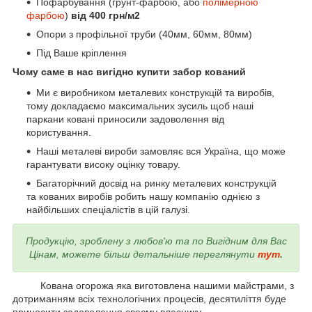
Пофарбування (грунт-фарбою, або
полімерною
фарбою
)
від 400 грн/м2
Опори з профільної труби (40мм, 60мм, 80мм)
Під Ваше кріплення
Чому саме в нас вигідно купити забор кований
Ми є виробником металевих конструкцій та виробів,
тому докладаємо максимальних зусиль щоб наші
паркани ковані приносили задоволення від
користування.
Наші металеві вироби замовляє вся Україна, що може
гарантувати високу оцінку товару.
Багаторічний досвід на ринку металевих конструкцій
та кованих виробів робить нашу компанію однією з
найбільших спеціалістів в цій галузі.
Продукцію, зроблену з любов'ю та по Вигідним для Вас
Цінам, можете більш детальніше переглянути
тут
.
Кована огорожа яка виготовлена нашими майстрами, з
дотриманням всіх технологічних процесів, десятиліття буде
приносити задоволення своєму власнику.