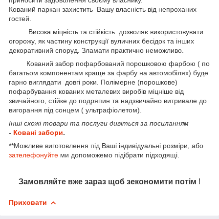
Кований паркан захистить Вашу власність від непроханих
гостей.
Висока міцність та стійкість дозволяє використовувати
огорожу, як частину конструкції вуличних бесідок та інших
декоративний споруд. Зламати практично неможливо.
Кований забор пофарбований порошковою фарбою ( по
багатьом компонентам краще за фарбу на автомобілях) буде
гарно виглядати довгі роки. Полімерне (порошкове)
пофарбування кованих металевих виробів міцніше від
звичайного, стійке до подряпин та надзвичайно витривале до
вигорання під сонцем ( ультрафіолетом).
Інші схожі товари та послуги дивіться за посиланням
-
Ковані забори
.
**Можливе виготовлення під Ваші індивідуальні розміри, або
зателефонуйте
ми допоможемо підібрати підходящі.
Замовляйте вже зараз щоб зекономити потім
!
Приховати