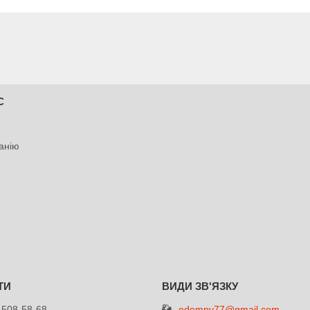
С
анію
edempv77@gmail.com
 508-58-68