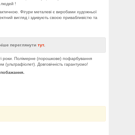
 людей !
актичною. Фігури металеві є виробами художньої
фектний вигляд і здивують своєю привабливістю та
ьніше переглянути
тут
.
вгі роки. Полімерне (порошкове) пофарбування
м (ультрафіолет). Довговічність гарантуємо!
 побажання.