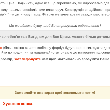
ість, Ціна, Надійність, адже все що виробляємо, ми виробляємо для
талу нашими спеціалістами власноруч. Конструкція є надійною і пр
двір'я ї, чи дитячому парку. Фігурки металеві ковані завжди мають е
Ми вкладаємо душу, щоб Ви отримували задоволення !
 з любов'ю та з Вигідним для Вас Цінам, можете більш детал
ю
(більш якісна за автомобільну фарбу) будуть гарно виглядати до
тійке до подряпин та надзвичайно витривале до вигорання під сонце
 розмір,
зателефонуйте
нам щоб максимально зрозуміти Ваше
Замовляйте вже зараз щоб зекономити потім!
м
-
Художня ковка
.