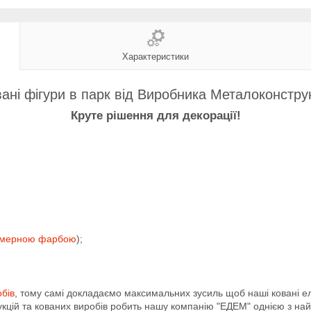
Характеристики
ані фігури в парк від Виробника Металоконстру
Круте рішення для декорації!
імерною фарбою
);
обів
, тому самі докладаємо максимальних зусиль щоб наші ковані е
кцій та кованих виробів робить нашу компанію "ЕДЕМ" однією з найбі