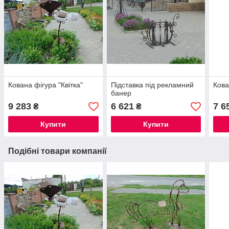
Кована фігура "Квітка"
Підставка під рекламний
Кова
банер
9 283
6 621
7 6
₴
₴
Купити
Купити
Подібні товари компанії