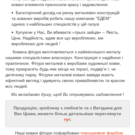
ковані елементи приносили красу і задоволення.
Багаторічний досвід на ринку металевих конструкцій
та кованих виробів робить нашу компанію "ЕДЕМ"
однією з найбільших спеціалістів у цій галузі.
Купуючи у Нас, Ви вбиваєте «трьох зайців» – Якість,
Ціна, Надійність, адже все що виробляємо, ми
виробляємо для людей !
Кована фігура виготовляються з найякіснішого металу
нашими спеціалістами власноруч. Конструкція є надійною і
практичною. Фігури металеві є виробами художньої ковки,
тому прикрасять будь-яке місце на терасі, подвір'я ї, чи
дитячому парку. Фігурки металеві ковані завжди мають
ефектний вигляд і здивують своєю привабливістю та красою
всіх людей.
Ми вкладаємо душу, щоб Ви отримували задоволення !
Продукцію, зроблену з любов'ю та з Вигідним для
Вас Цінам, можете більш детальніше переглянути
тут
.
Наші ковані фігури пофарбовані
порошковою фарбою