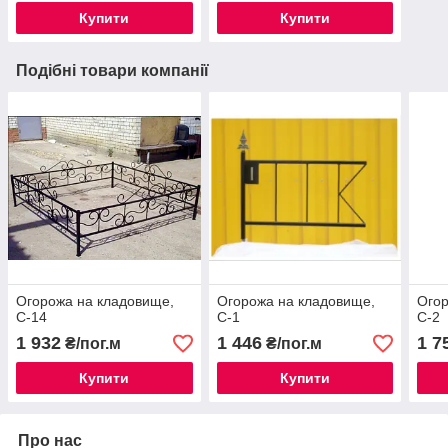
Купити
Купити
Подібні товари компанії
Огорожа на кладовище,
Огорожа на кладовище,
Огор
С-14
С-1
С-2
1 932
1 446
1 7
₴/пог.м
₴/пог.м
Купити
Купити
Про нас