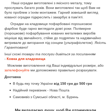
Наші оградки виготовлені з якісного металу, тому
прослужать багато років. Вони виготовлені так щоб Вам не
було проблем з їхнім монтажем. Гарний зовнішній вигляд
кованої оградки підкреслить і закарбує в пам'яті.
Оградки на кладовище пофарбовані
порошковою
фарбою
буде гарно виглядати довгі роки. Полімерне
(порошкове) пофарбування кованих металевих виробів
міцніше від звичайного, стійке до подряпин та надзвичайно
витривале до вигорання під сонцем (ультрафіолетом).
Якість
Гарантовано!
І
нші схожі товари та послуги дивіться за посиланням
-
Ковка для кладовища
Можливе виготовлення під Ваші індивідуальні розміри, або
зателефонуйте
ми допоможемо правильно розрахувати.
Доставка
В будь-яку точку України
від 150 грн до 500 грн
Надійний перевізник - Нова Пошта
Самовивіз з Сумської області, м. Буринь
Ми вкладаємо душу, щоб Ви отримували