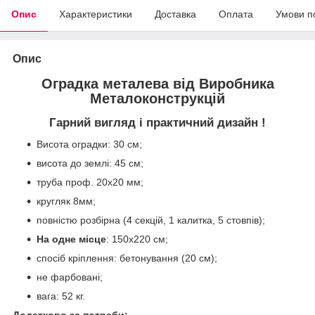
Опис
Характеристики
Доставка
Оплата
Умови п
Опис
Оградка металева від Виробника
Металоконструкцій
Гарний вигляд і практичний дизайн !
Висота оградки: 30 см;
висота до землі: 45 см;
труба проф. 20х20 мм;
кругляк 8мм;
повністю розбірна (4 секцій, 1 калитка, 5 стовпів);
На одне місце
: 150х220 см;
спосіб кріплення: бетонування (20 см);
не фарбовані;
вага: 52 кг.