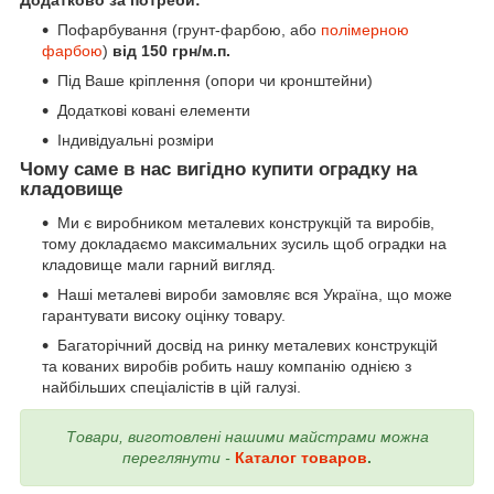
Додатково за потреби:
Пофарбування (грунт-фарбою, або
полімерною
фарбою
)
від 150 грн/м.п.
Під Ваше кріплення (опори чи кронштейни)
Додаткові ковані елементи
Індивідуальні розміри
Чому саме в нас вигідно купити оградку на
кладовище
Ми є виробником металевих конструкцій та виробів,
тому докладаємо максимальних зусиль щоб оградки на
кладовище мали гарний вигляд.
Наші металеві вироби замовляє вся Україна, що може
гарантувати високу оцінку товару.
Багаторічний досвід на ринку металевих конструкцій
та кованих виробів робить нашу компанію однією з
найбільших спеціалістів в цій галузі.
Товари, виготовлені нашими майстрами можна
переглянути -
Каталог товаров
.