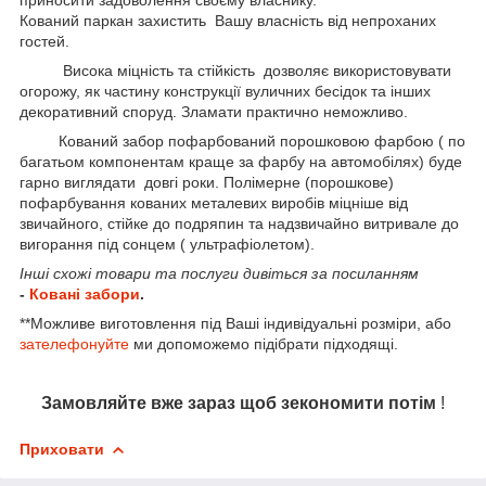
Кований паркан захистить Вашу власність від непроханих
гостей.
Висока міцність та стійкість дозволяє використовувати
огорожу, як частину конструкції вуличних бесідок та інших
декоративний споруд. Зламати практично неможливо.
Кований забор пофарбований порошковою фарбою ( по
багатьом компонентам краще за фарбу на автомобілях) буде
гарно виглядати довгі роки. Полімерне (порошкове)
пофарбування кованих металевих виробів міцніше від
звичайного, стійке до подряпин та надзвичайно витривале до
вигорання під сонцем ( ультрафіолетом).
Інші схожі товари та послуги дивіться за посиланням
-
Ковані забори
.
**Можливе виготовлення під Ваші індивідуальні розміри, або
зателефонуйте
ми допоможемо підібрати підходящі.
Замовляйте вже зараз щоб зекономити потім
!
Приховати