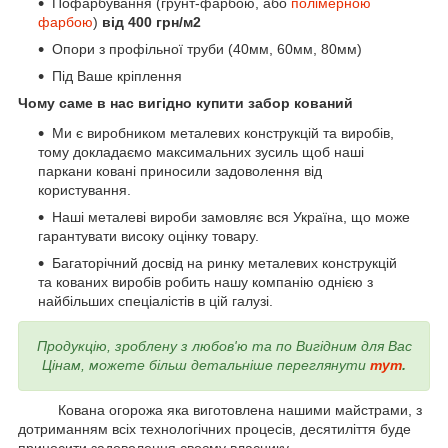
Пофарбування (грунт-фарбою, або
полімерною
фарбою
)
від 400 грн/м2
Опори з профільної труби (40мм, 60мм, 80мм)
Під Ваше кріплення
Чому саме в нас вигідно купити забор кований
Ми є виробником металевих конструкцій та виробів,
тому докладаємо максимальних зусиль щоб наші
паркани ковані приносили задоволення від
користування.
Наші металеві вироби замовляє вся Україна, що може
гарантувати високу оцінку товару.
Багаторічний досвід на ринку металевих конструкцій
та кованих виробів робить нашу компанію однією з
найбільших спеціалістів в цій галузі.
Продукцію, зроблену з любов'ю та по Вигідним для Вас
Цінам, можете більш детальніше переглянути
тут
.
Кована огорожа яка виготовлена нашими майстрами, з
дотриманням всіх технологічних процесів, десятиліття буде
приносити задоволення своєму власнику.