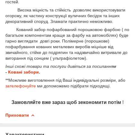
гостей.
Висока міцність та стійкість дозволяє використовувати
огорожу, як частину конструкції вуличних бесідок та інших
декоративний споруд. Зламати практично неможливо.
Кований забор пофарбований порошковою фарбою ( по
багатьом компонентам краще за фарбу на автомобілях) буде
гарно виглядати довгі роки. Полімерне (порошкове)
пофарбування кованих металевих виробів міцніше від
звичайного, стійке до подряпин та надзвичайно витривале до
вигорання під сонцем ( ультрафіолетом).
Інші схожі товари та послуги дивіться за посиланням
-
Ковані забори
.
**Можливе виготовлення під Ваші індивідуальні розміри, або
зателефонуйте
ми допоможемо підібрати підходящі.
Замовляйте вже зараз щоб зекономити потім
!
Приховати
Характеристики