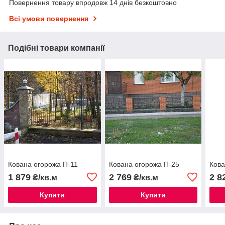
Повернення товару впродовж 14 днів безкоштовно
Всі умови повернення
Подібні товари компанії
Кована огорожа П-11
Кована огорожа П-25
Кова
1 879
2 769
2 8
₴/кв.м
₴/кв.м
Купити
Купити