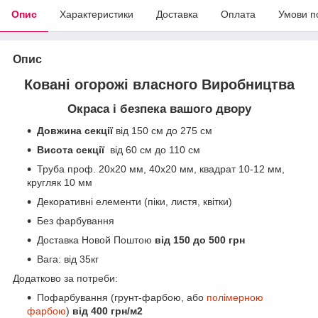
Опис
Характеристики
Доставка
Оплата
Умови п
Опис
Ковані огорожі власного Виробництва
Окраса і безпека вашого двору
Довжина секції
від 150 см до 275 см
Висота секції
від 60 см до 110 см
Труба проф. 20х20 мм, 40х20 мм, квадрат 10-12 мм,
кругляк 10 мм
Декоративні елементи (піки, листя, квітки)
Без фарбування
Доставка Новой Поштою
від 150 до 500 грн
Вага: від 35кг
Додатково за потреби:
Пофарбування (грунт-фарбою, або
полімерною
фарбою
)
від 400 грн/м2