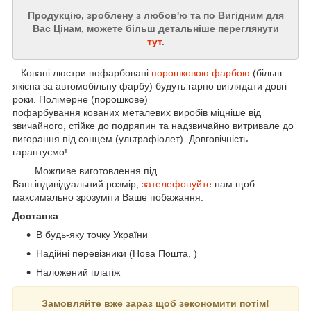
Продукцію, зроблену з любов'ю та по Вигідним для
Вас Цінам, можете більш детальніше переглянути
тут
.
Ковані люстри пофарбовані
порошковою фарбою
(більш
якісна за автомобільну фарбу) будуть гарно виглядати довгі
роки. Полімерне (порошкове)
пофарбування кованих металевих виробів міцніше від
звичайного, стійке до подряпин та надзвичайно витривале до
вигорання під сонцем (ультрафіолет). Довговічність
гарантуємо!
Можливе виготовлення під
Ваш індивідуальний розмір,
зателефонуйте
нам щоб
максимально зрозуміти Ваше побажання.
Доставка
В будь-яку точку України
Надійні перевізники (Нова Пошта, )
Наложений платіж
Замовляйте вже зараз щоб зекономити потім!