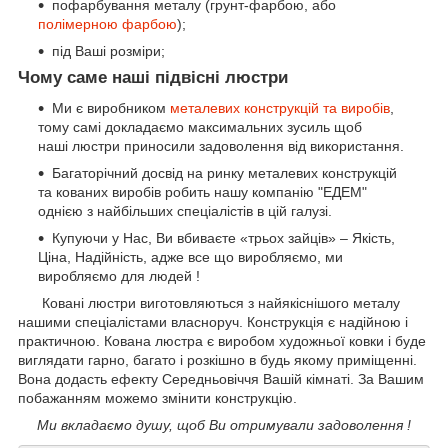
пофарбування металу (грунт-фарбою, або
полімерною фарбою
);
під Ваші розміри;
Чому саме наші підвісні люстри
Ми є виробником
металевих конструкцій та виробів
,
тому самі докладаємо максимальних зусиль щоб
наші люстри приносили задоволення від використання.
Багаторічний досвід на ринку металевих конструкцій
та кованих виробів робить нашу компанію "ЕДЕМ"
однією з найбільших спеціалістів в цій галузі.
Купуючи у Нас, Ви вбиваєте «трьох зайців» – Якість,
Ціна, Надійність, адже все що виробляємо, ми
виробляємо для людей !
Ковані люстри виготовляються з найякіснішого металу
нашими спеціалістами власноруч. Конструкція є надійною і
практичною. Кована люстра є виробом художньої ковки і буде
виглядати гарно, багато і розкішно в будь якому приміщенні.
Вона додасть ефекту Середньовіччя Вашій кімнаті. За Вашим
побажанням можемо змінити конструкцію.
Ми вкладаємо душу, щоб Ви отримували задоволення !