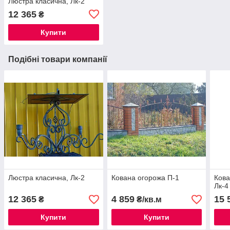
Люстра класична, Лк-2
12 365
₴
Купити
Подібні товари компанії
Люстра класична, Лк-2
Кована огорожа П-1
Кова
Лк-4
12 365
4 859
15 
₴
₴/кв.м
Купити
Купити