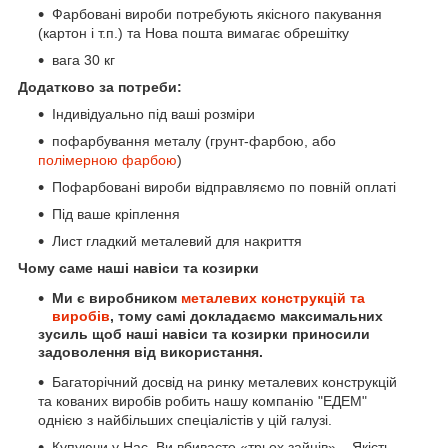
Фарбовані вироби потребують якісного пакування
(картон і т.п.) та Нова пошта вимагає обрешітку
вага 30 кг
Додатково за потреби:
Індивідуально під ваші розміри
пофарбування металу (грунт-фарбою, або
полімерною
фарбою
)
Пофарбовані вироби відправляємо по повній оплаті
Під ваше кріплення
Лист гладкий металевий для накриття
Чому саме наші навіси та козирки
Ми є виробником
металевих конструкцій та
виробів
, тому самі докладаємо максимальних
зусиль щоб наші навіси та козирки приносили
задоволення від використання.
Багаторічний досвід на ринку металевих конструкцій
та кованих виробів робить нашу компанію "ЕДЕМ"
однією з найбільших спеціалістів у цій галузі.
Купуючи у Нас, Ви вбиваєте «трьох зайців» – Якість,