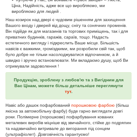
Ціна, Надійність, адже все що виробляємо, ми
виробляємо для людей .
Наш козирок над двері є чудовим рішенням для захищення
Вашого входу і дверей від дощу, снігу та сонячних променів.
Він підійде як для магазинів та торгових приміщень, так і для
приватних будинків, гаражів, сараїв, тощо. Надасть
естетичного вигляду і підкреслить Ваше місце. Більшість
навісів є важкими, громіздкими, ми розробили свій так, щоб
було добре не тільки насолоджуватися відпочинком, а й
швидко і зручно встановлювати. Ми вкладаємо душу, щоб Ви
отримували задоволення !
Продукцію, зроблену з любов'ю та з Вигідним для
Вас Цінам, можете більш детальніше переглянути
тут
.
Навіс або дашок пофарбований
порошковою фарбою
(більш
якісна за автомобільну фарбу) буде гарно виглядати довгі
роки. Полімерне (порошкове) пофарбування кованих
металевих виробів міцніше від звичайного, стійке до подряпин
та надзвичайно витривале до вигорання під сонцем
(ультрафіолет). Довговічність гарантуємо!