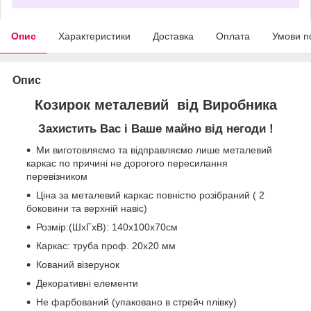
Опис
Характеристики
Доставка
Оплата
Умови п
Опис
Козирок металевий від Виробника
Захистить Вас і Ваше майно від негоди !
Ми виготовляємо та відправляємо лише металевий
каркас по причині не дорогого пересилання
перевізником
Ціна за металевий каркас повністю розібраний ( 2
боковини та верхній навіс)
Розмір:
(ШхГхВ): 140х100х70см
Каркас: труба проф. 20х20 мм
Кований візерунок
Декоративні елементи
Не фарбований (упаковано в стрейч плівку)