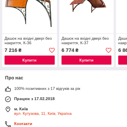
Дашок на вхідні двері без
Дашок на вхідні двері без
Дашо
накриття, К-36
накриття, К-37
накр
7 216
6 774
6 8
₴
₴
Купити
Купити
Про нас
100% позитивних з 17 відгуків за рік
Працює з 17.02.2018
м. Київ
вул. Кутузова, 11, Київ, Україна
Контакти