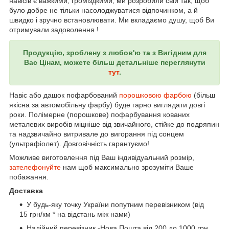
навісів є важкими, громіздкими, ми розробили свій так, щоб
було добре не тільки насолоджуватися відпочинком, а й
швидко і зручно встановлювати. Ми вкладаємо душу, щоб Ви
отримували задоволення !
Продукцію, зроблену з любов'ю та з Вигідним для
Вас Цінам, можете більш детальніше переглянути
тут
.
Навіс або дашок пофарбований
порошковою фарбою
(більш
якісна за автомобільну фарбу) буде гарно виглядати довгі
роки. Полімерне (порошкове) пофарбування кованих
металевих виробів міцніше від звичайного, стійке до подряпин
та надзвичайно витривале до вигорання під сонцем
(ультрафіолет). Довговічність гарантуємо!
Можливе виготовлення під Ваш індивідуальний розмір,
зателефонуйте
нам щоб максимально зрозуміти Ваше
побажання.
Доставка
У будь-яку точку України попутним перевізником (від
15 грн/км * на відстань між нами)
Надійний перевізник -Нова Пошта від 200 до 1000 грн