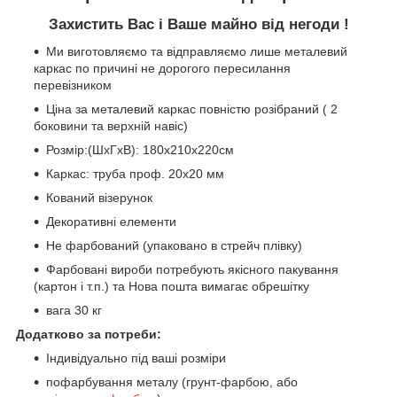
Захистить Вас і Ваше майно від негоди !
Ми виготовляємо та відправляємо лише металевий
каркас по причині не дорогого пересилання
перевізником
Ціна за металевий каркас повністю розібраний ( 2
боковини та верхній навіс)
Розмір:
(ШхГхВ): 180х210х220см
Каркас: труба проф. 20х20 мм
Кований візерунок
Декоративні елементи
Не фарбований (упаковано в стрейч плівку)
Фарбовані вироби потребують якісного пакування
(картон і т.п.) та Нова пошта вимагає обрешітку
вага 30 кг
Додатково за потреби:
Індивідуально під ваші розміри
пофарбування металу (грунт-фарбою, або