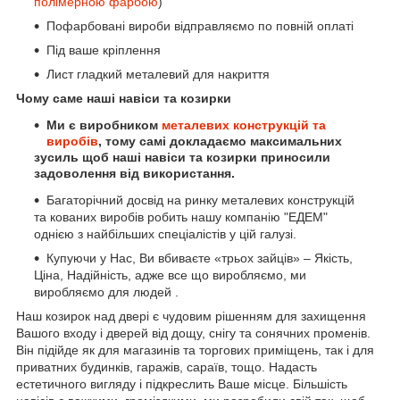
полімерною
фарбою
)
Пофарбовані вироби відправляємо по повній оплаті
Під ваше кріплення
Лист гладкий металевий для накриття
Чому саме наші навіси та козирки
Ми є виробником
металевих конструкцій та
виробів
, тому самі докладаємо максимальних
зусиль щоб наші навіси та козирки приносили
задоволення від використання.
Багаторічний досвід на ринку металевих конструкцій
та кованих виробів робить нашу компанію "ЕДЕМ"
однією з найбільших спеціалістів у цій галузі.
Купуючи у Нас, Ви вбиваєте «трьох зайців» – Якість,
Ціна, Надійність, адже все що виробляємо, ми
виробляємо для людей .
Наш козирок над двері є чудовим рішенням для захищення
Вашого входу і дверей від дощу, снігу та сонячних променів.
Він підійде як для магазинів та торгових приміщень, так і для
приватних будинків, гаражів, сараїв, тощо. Надасть
естетичного вигляду і підкреслить Ваше місце. Більшість