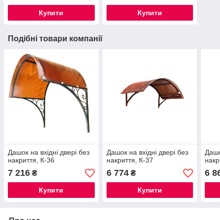
Купити
Купити
Подібні товари компанії
Дашок на вхідні двері без
Дашок на вхідні двері без
Дашо
накриття, К-36
накриття, К-37
накр
7 216
6 774
6 8
₴
₴
Купити
Купити