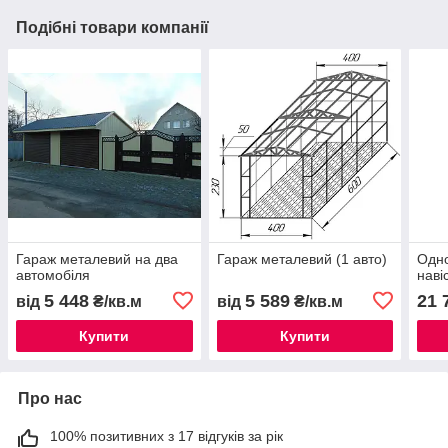
Подібні товари компанії
Гараж металевий на два
Гараж металевий (1 авто)
Одно
автомобіля
наві
5 448
5 589
21 
від
₴/кв.м
від
₴/кв.м
Купити
Купити
Про нас
100% позитивних з 17 відгуків за рік