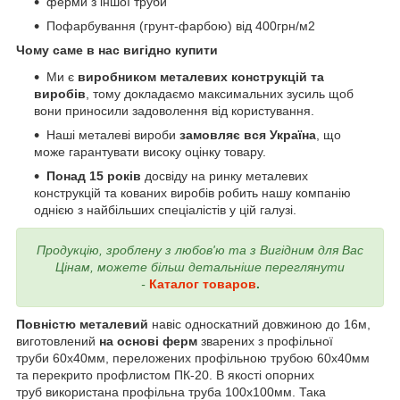
ферми з іншої труби
Пофарбування (грунт-фарбою) від 400грн/м2
Чому саме в нас вигідно купити
Ми є
виробником металевих конструкцій та
виробів
, тому докладаємо максимальних зусиль щоб
вони приносили задоволення від користування.
Наші металеві вироби
замовляє вся Україна
, що
може гарантувати високу оцінку товару.
Понад
15 років
досвіду на ринку металевих
конструкцій та кованих виробів робить нашу компанію
однією з найбільших спеціалістів у цій галузі.
Продукцію, зроблену з любов'ю та з Вигідним для Вас
Цінам, можете більш детальніше переглянути
-
Каталог товаров
.
Повністю металевий
навіс односкатний довжиною до 16м,
виготовлений
на основі ферм
зварених з профільної
труби 60х40мм, переложених профільною трубою 60х40мм
та перекрито профлистом ПК-20. В якості опорних
труб використана профільна труба 100х100мм. Така