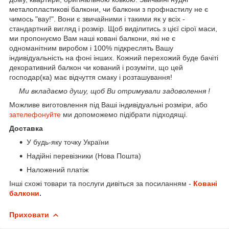
металопластикові балкони, чи балкони з профнастилу не є
чимось "вау!". Вони є звичайними і такими як у всіх -
стандартний вигляд і розмір. Щоб виділитись з цієї сірої маси,
ми пропонуємо Вам наші ковані балкони, які не є
одноманітним виробом і 100% підкреслять Вашу
індивідуальність на фоні інших. Кожний перехожий буде бачіті
декоративний балкон чи кований і розуміти, що цей
господар(ка) має відчуття смаку і розташування!
Ми вкладаємо душу, щоб Ви отримували задоволення !
Можливе виготовлення під Ваші індивідуальні розміри, або
зателефонуйте
ми допоможемо підібрати підходящі.
Доставка
У будь-яку точку України
Надійні перевізники (Нова Пошта)
Наложений платіж
Інші схожі товари та послуги дивіться за посиланням -
Ковані
балкони
.
Приховати