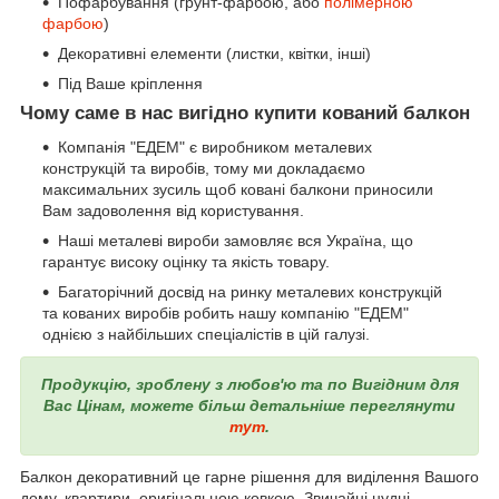
Пофарбування (грунт-фарбою, або
полімерною
фарбою
)
Декоративні елементи (листки, квітки, інші)
Під Ваше кріплення
Чому саме в нас вигідно купити кований балкон
Компанія "ЕДЕМ" є виробником металевих
конструкцій та виробів, тому ми докладаємо
максимальних зусиль щоб ковані балкони приносили
Вам задоволення від користування.
Наші металеві вироби замовляє вся Україна, що
гарантує високу оцінку та якість товару.
Багаторічний досвід на ринку металевих конструкцій
та кованих виробів робить нашу компанію "ЕДЕМ"
однією з найбільших спеціалістів в цій галузі.
Продукцію, зроблену з любов'ю та по Вигідним для
Вас Цінам, можете більш детальніше переглянути
тут
.
Балкон декоративний це гарне рішення для виділення Вашого
дому, квартири, оригінальною ковкою. Звичайні нудні