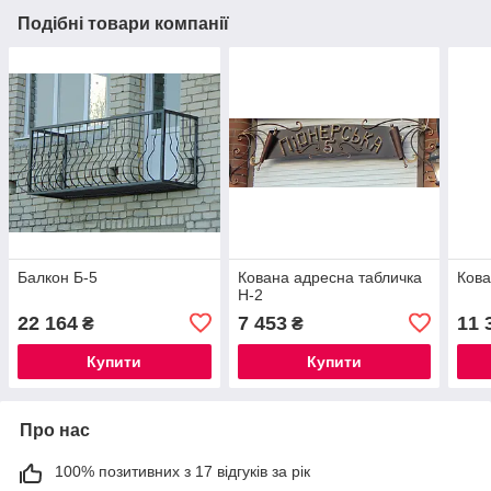
Подібні товари компанії
Балкон Б-5
Кована адресна табличка
Кова
Н-2
22 164
7 453
11 
₴
₴
Купити
Купити
Про нас
100% позитивних з 17 відгуків за рік