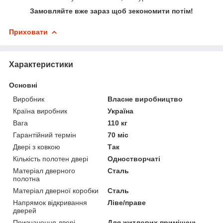
Замовляйте вже зараз щоб зекономити потім!
Приховати
Характеристики
Основні
Виробник
Власне виробництво
Країна виробник
Україна
Вага
110 кг
Гарантійний термін
70 міс
Двері з ковкою
Так
Кількість полотен двері
Одностворчаті
Матеріал дверного
Сталь
полотна
Матеріал дверної коробки
Сталь
Напрямок відкривання
Ліве/праве
дверей
Призначення двері
Для житлових приміщень