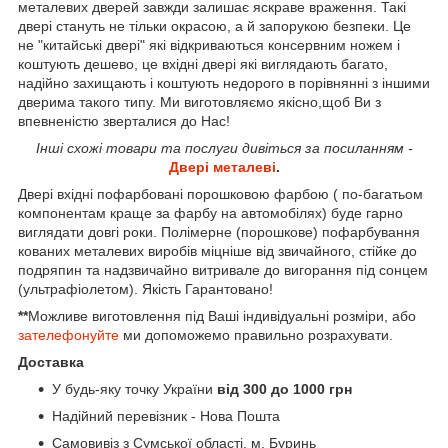
металевих дверей завжди залишає яскраве враження. Такі
двері стануть не тільки окрасою, а й запорукою безпеки. Це
не "китайські двері" які відкриваються консервним ножем і
коштують дешево, це вхідні двері які виглядають багато,
надійно захищають і коштують недорого в порівнянні з іншими
дверима такого типу. Ми виготовляємо якісно,щоб Ви з
впевненістю зверталися до Нас!
Інші схожі товари та послуги дивіться за посиланням -
Двері металеві
.
Двері вхідні пофарбовані порошковою фарбою ( по-багатьом
компонентам краще за фарбу на автомобілях) буде гарно
виглядати довгі роки. Полімерне (порошкове) пофарбування
кованих металевих виробів міцніше від звичайного, стійке до
подряпин та надзвичайно витривале до вигорання під сонцем
(ультрафіолетом). Якість Гарантовано!
**
Можливе виготовлення під Ваші індивідуальні розміри, або
зателефонуйте
ми допоможемо правильно розрахувати.
Доставка
У будь-яку точку України
від 300 до 1000 грн
Надійний перевізник - Нова Пошта
Самовивіз з Сумської області, м. Буринь