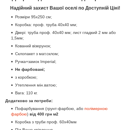
Надійний захист Вашої оселі по Доступній Ціні!
Розміри 95х250 см;
Коробка: проф. труба 40х40 мм;
Двері: труба проф. 40х40 мм; лист гладкий 2 мм або
1,5мм;
Кований візерунок;
Склопакет з мат.склом;
Ручка+замок Imperial;
Не фарбовані;
з коробкою;
Утеплення мін.ватою;
Вага: 110 кг.
Додатково за потреби:
Пофарбування (грунт-фарбою, або
полімерною
фарбою
)
від 400 грн м2
Коробка з труби проф. 60х40мм
Під Ваше кріплення